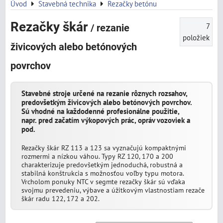
Úvod
Stavebná technika
Rezačky betónu
Rezačky škár
7
/ rezanie
položiek
živicových alebo betónových
povrchov
Stavebné stroje určené na rezanie rôznych rozsahov,
predovšetkým živicových alebo betónových povrchov.
Sú vhodné na každodenné profesionálne použitie,
napr. pred začatím výkopových prác, opráv vozoviek a
pod.
Rezačky škár RZ 113 a 123 sa vyznačujú kompaktnými
rozmermi a nízkou váhou. Typy RZ 120, 170 a 200
charakterizuje predovšetkým jednoduchá, robustná a
stabilná konštrukcia s možnosťou voľby typu motora.
Vrcholom ponuky NTC v segmte rezačky škár sú vďaka
svojmu prevedeniu, výbave a úžitkovým vlastnostiam rezače
škár radu 122, 172 a 202.