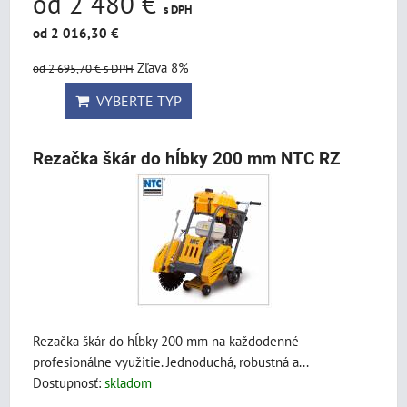
od 2 480 €
s DPH
od 2 016,30 €
Zľava 8%
od 2 695,70 €
s DPH
VYBERTE TYP
Rezačka škár do hĺbky 200 mm NTC RZ
Rezačka škár do hĺbky 200 mm na každodenné
profesionálne využitie. Jednoduchá, robustná a...
Dostupnosť:
skladom