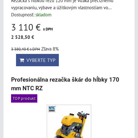
Rezačka s hĺbkou rezu 120 mm je vďaka precíznemu
vypracovaniu, výbave a úžitkovým vlastnostiam vo...
Dostupnosť:
skladom
3 110 €
s DPH
2 528,50 €
Zľava 8%
3 380,40 €
s DPH
VYBERTE TYP
Profesionálna rezačka škár do hĺbky 170
mm NTC RZ
TOP produkt