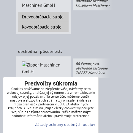
obchodne zastupuje
Holzmann Maschinen
Drevoobrábácie stroje
Kovoobrábácie stroje
obchodná pôsobnosť:
BR Export, s.r.o.
obchodne zastupuje
ZIPPER Maschinen
Predvoľby súkromia
Záhradná technika
Cookies používame na zlepšenie vašej návštevy tejto
webovej stránky, analýzu jej výkonnosti a zhromažďovanie
Dielňa a dvor
údajov o jej používaní. Na tento účel môžeme použiť
nástroje a služby tretích strán a zhromaždené údaje sa
Stavebná technika
môžu preniesť k partnerom v EÚ, USA alebo iných
krajinách. Kliknutím na „Prijať všetky cookies“ vyjadrujete
svoj súhlas s týmto spracovaním. Nižšie môžete nájsť
podrobné informácie alebo upraviť svoje preferencie.
Zásady ochrany osobných údajov
splátkový systém: