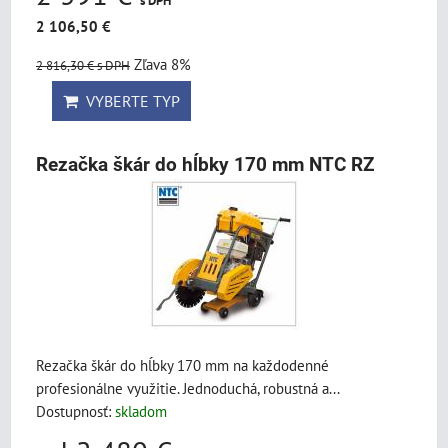
s DPH
2 106,50 €
Zľava 8%
2 816,30 €
s DPH
VYBERTE TYP
Rezačka škár do hĺbky 170 mm NTC RZ
Rezačka škár do hĺbky 170 mm na každodenné
profesionálne využitie. Jednoduchá, robustná a...
Dostupnosť:
skladom