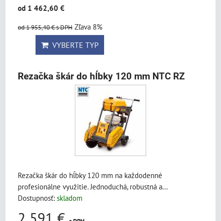
od 1 462,60 €
Zľava 8%
od 1 955,40 €
s DPH
VYBERTE TYP
Rezačka škár do hĺbky 120 mm NTC RZ
Rezačka škár do hĺbky 120 mm na každodenné
profesionálne využitie. Jednoduchá, robustná a...
Dostupnosť:
skladom
2 591 €