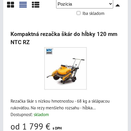
Iba skladom
Mriežka
Zoznam
Tabuľka
Kompaktná rezačka škár do hĺbky 120 mm
NTC RZ
Rezačka škár s nízkou hmotnosťou - 68 kg a sklápacou
rukoväťou. Na rezy menšieho rozsahu - hĺbka...
Dostupnosť:
skladom
od 1 799 €
s DPH