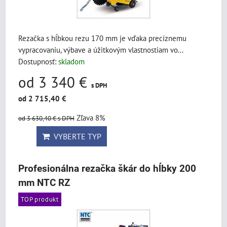
Rezačka s hĺbkou rezu 170 mm je vďaka precíznemu
vypracovaniu, výbave a úžitkovým vlastnostiam vo...
Dostupnosť:
skladom
od 3 340 €
s DPH
od 2 715,40 €
Zľava 8%
od 3 630,40 €
s DPH
VYBERTE TYP
Profesionálna rezačka škár do hĺbky 200
mm NTC RZ
TOP produkt