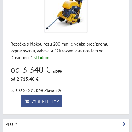
Rezačka s hĺbkou rezu 200 mm je vďaka precíznemu
vypracovaniu, výbave a úžitkovým vlastnostiam vo...
Dostupnosť:
skladom
od 3 340 €
s DPH
od 2 715,40 €
Zľava 8%
od 3 630,40 €
s DPH
VYBERTE TYP
PLOTY