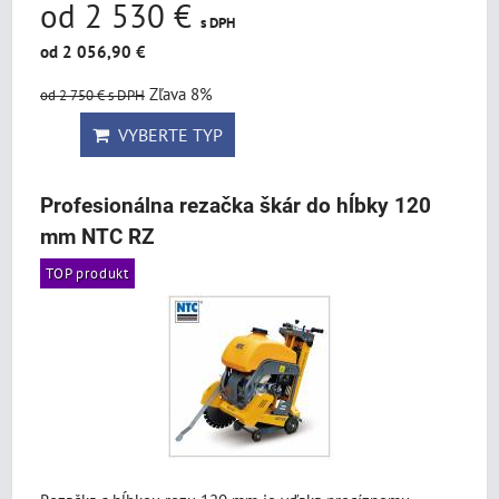
od 2 530 €
s DPH
od 2 056,90 €
Zľava 8%
od 2 750 €
s DPH
VYBERTE TYP
Profesionálna rezačka škár do hĺbky 120
mm NTC RZ
TOP produkt