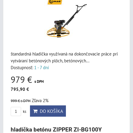
štandardná hladička využívaná na dokončovacie práce pri
vytváraní betónových plôch, betónových...
Dostupnosť:
1 - 7 dní
979 €
s DPH
795,90 €
Zľava 2%
999 €
s DPH
DO KOŠÍKA
ks
hladička betónu ZIPPER ZI-BG100Y