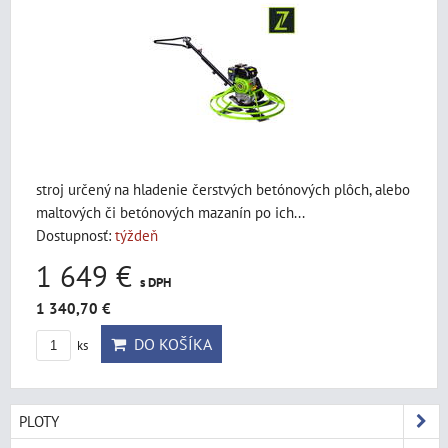
stroj určený na hladenie čerstvých betónových plôch, alebo
maltových či betónových mazanín po ich...
Dostupnosť:
týždeň
1 649 €
s DPH
1 340,70 €
DO KOŠÍKA
ks
PLOTY