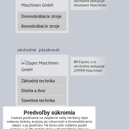
obchodne zastupuje
Holzmann Maschinen
Drevoobrábácie stroje
Kovoobrábácie stroje
obchodná pôsobnosť:
BR Export, s.r.o.
obchodne zastupuje
ZIPPER Maschinen
Záhradná technika
Dielňa a dvor
Stavebná technika
Predvoľby súkromia
Cookies používame na zlepšenie vašej návštevy tejto
webovej stránky, analýzu jej výkonnosti a zhromažďovanie
splátkový systém:
údajov o jej používaní. Na tento účel môžeme použiť
nástroje a služby tretích strán a zhromaždené údaje sa