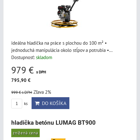
ideálna hladička na práce s plochou do 100 m² •
jednoduchá manipulácia okolo stĺpov a potrubia •...
Dostupnosť:
skladom
979 €
s DPH
795,90 €
Zľava 2%
999 €
s DPH
DO KOŠÍKA
ks
hladička betónu LUMAG BT900
znížená cena