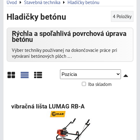
Úvod
Stavebná technika
Hladičky betónu
Hladičky betónu
4
Položky
Rýchla a spoľahlivá povrchová úprava
betónu
Výber techniky používanej na dokončovacie práce pri
vytváraní betónových plôch .. .
Iba skladom
Mriežka
Zoznam
Tabuľka
vibračná lišta LUMAG RB-A