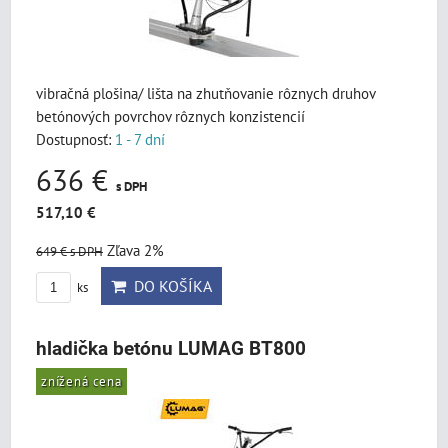
vibračná plošina/ lišta na zhutňovanie rôznych druhov
betónových povrchov rôznych konzistencií
Dostupnosť:
1 - 7 dní
636 €
s DPH
517,10 €
Zľava 2%
649 €
s DPH
DO KOŠÍKA
ks
hladička betónu LUMAG BT800
znížená cena