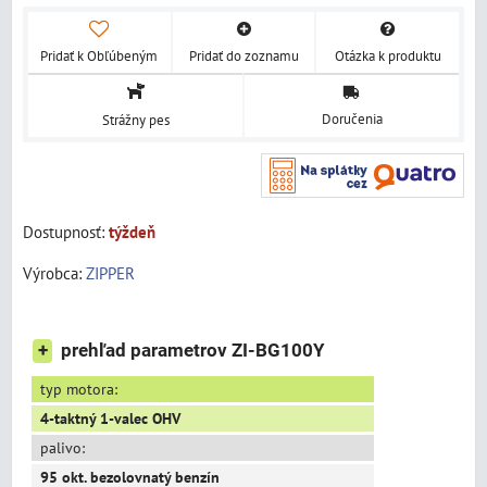
Pridať k Obľúbeným
Pridať do zoznamu
Otázka k produktu
Doručenia
Strážny pes
Dostupnosť:
týždeň
Výrobca:
ZIPPER
+
prehľad parametrov ZI-BG100Y
typ motora:
4-taktný 1-valec OHV
palivo:
95 okt. bezolovnatý benzín