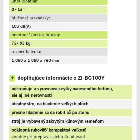
uhol lopatiek:
0 - 15°
hlučnosť prevádzky:
103 dB(A)
hmotnosť (netto/ brutto):
75/ 95 kg
rozmer balenia:
1 050 x 1 050 x 760 mm
+
doplňujúce informácie o ZI-BG100Y
odstraňuje a vyrovnáva zvyšky naneseného betónu,
ale aj iné nerovnosti
ideálny stroj na hladenie veľkých plôch
presné hladenie sa dá robiť až po stenu
stroj je vybavený zakrytým klinovým remeňom
odklopná rukoväť/ kompaktná veľkosť
vhodné pri preprave, alebo skladovaní