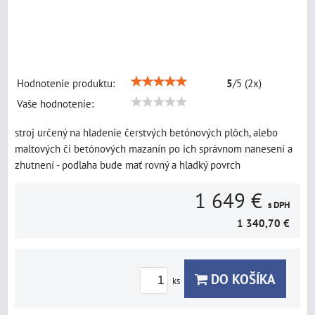
Hodnotenie produktu:
5
/
5
(
2
x)
Vaše hodnotenie:
stroj určený na hladenie čerstvých betónových plôch, alebo
maltových či betónových mazanín po ich správnom nanesení a
zhutnení - podlaha bude mať rovný a hladký povrch
1 649 €
s DPH
1 340,70 €
DO KOŠÍKA
ks