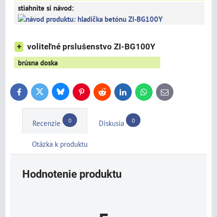
stiahnite si návod:
+
voliteľné prslušenstvo ZI-BG100Y
brúsna doska
Bluesky
Twitter
Facebook
Pinterest
Reddit
LinkedIn
WhatsApp
E-
mail
0
0
Recenzie
Diskusia
Otázka k produktu
Hodnotenie produktu