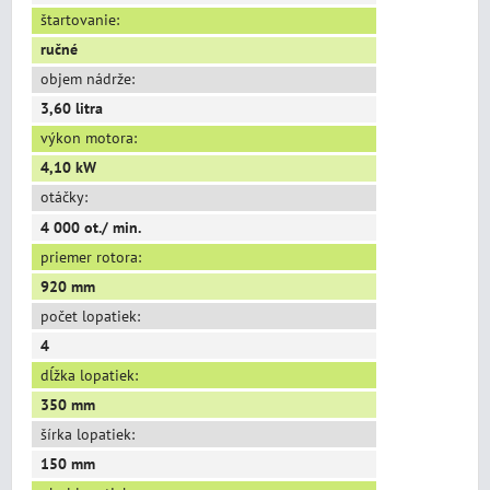
štartovanie:
ručné
objem nádrže:
3,60 litra
výkon motora:
4,10 kW
otáčky:
4 000 ot./ min.
priemer rotora:
920 mm
počet lopatiek:
4
dĺžka lopatiek:
350 mm
šírka lopatiek:
150 mm