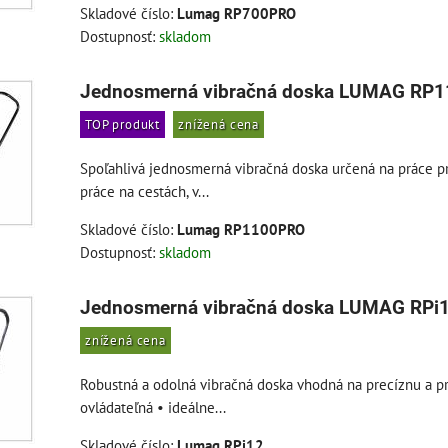
Skladové číslo:
Lumag RP700PRO
Dostupnosť:
skladom
Jednosmerná vibračná doska LUMAG RP
TOP produkt
znížená cena
Spoľahlivá jednosmerná vibračná doska určená na práce pr
práce na cestách, v...
Skladové číslo:
Lumag RP1100PRO
Dostupnosť:
skladom
Jednosmerná vibračná doska LUMAG RPi
znížená cena
Robustná a odolná vibračná doska vhodná na precíznu a p
ovládateľná • ideálne...
Skladové číslo:
Lumag RPi12