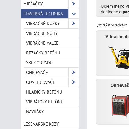
MIEŠAČKY
Okrem iného 
doplnené o
pon
STAVEBNÁ TECHNIKA
VIBRAČNÉ DOSKY
podkategórie
:
VIBRAČNÉ NOHY
Vibračné d
VIBRAČNÉ VALCE
REZAČKY BETÓNU
SKLZ ODPADU
OHRIEVAČE
ODVLHČOVAČE
Ohrievač
HLADIČKY BETÓNU
VIBRÁTORY BETÓNU
NAVIJÁKY
LEŠENÁRSKE KOZY