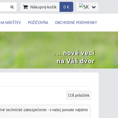
Nákupný košík
0 €
HA NÁVŠTEV
POŽIČOVŇA
OBCHODNÉ PODMIENKY
. .. nové veci
na Váš dvor
118
položiek
alivé technické zabezpečenie - v našej ponuke nájdete