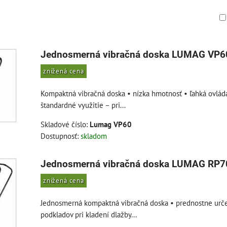
am
buľka
Jednosmerná vibračná doska LUMAG VP6
znížená cena
Kompaktná vibračná doska • nízka hmotnosť • ľahká ovláda
štandardné využitie – pri...
Skladové číslo:
Lumag VP60
Dostupnosť:
skladom
Jednosmerná vibračná doska LUMAG RP
znížená cena
Jednosmerná kompaktná vibračná doska • prednostne urč
podkladov pri kladení dlažby...