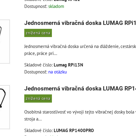
Dostupnosť:
skladom
Jednosmerná vibračná doska LUMAG RPi
znížená cena
Jednosmerná vibračná doska určená na dláždenie, cestárs
práce, práce pri...
Skladové číslo:
Lumag RPi13N
Dostupnosť:
na otázku
Jednosmerná vibračná doska LUMAG RP
znížená cena
Osobitná starostlivosť vo vývoji tejto vibračnej dosky bola
stroja a...
Skladové číslo:
LUMAG RP1400PRO