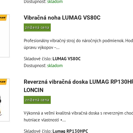
Dostupnosť:
skladom
Vibračná noha LUMAG VS80C
znížená cena
Profesionálny vibračný stroj do náročných podmienok. Hod
úpravu výkopov –...
Skladové číslo:
LUMAG VS80C
Dostupnosť:
skladom
Reverzná vibračná doska LUMAG RP130HP
LONCIN
znížená cena
Výkonná a veľmi kvalitná vibračná doska s reverzným cho
hutniace vlastnosti •...
Skladové číslo:
Lumag RP130HPC