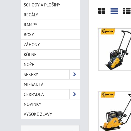
SCHODY A PLOŠINY
REGÁLY
Mriežka
Zozn
Ta
RAMPY
BOXY
ZÁHONY
KÔLNE
NOŽE
SEKERY
MIEŠADLÁ
ČERPADLÁ
NOVINKY
VYSOKÉ ZĽAVY