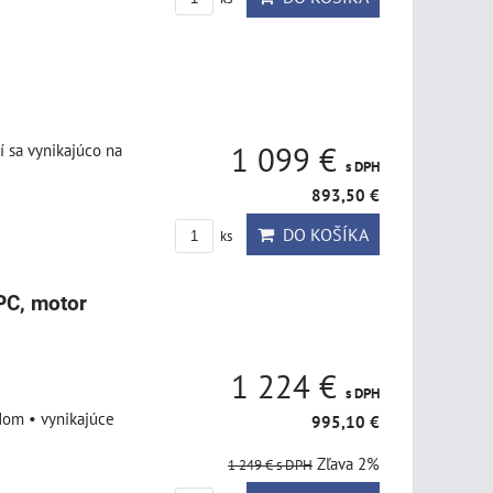
í sa vynikajúco na
1 099 €
s DPH
893,50 €
DO KOŠÍKA
ks
C, motor
1 224 €
s DPH
dom • vynikajúce
995,10 €
Zľava 2%
1 249 €
s DPH