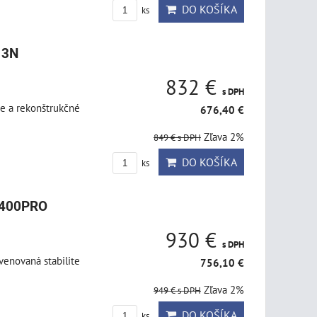
DO KOŠÍKA
ks
13N
832 €
s DPH
ke a rekonštrukčné
676,40 €
Zľava 2%
849 €
s DPH
DO KOŠÍKA
ks
1400PRO
930 €
s DPH
 venovaná stabilite
756,10 €
Zľava 2%
949 €
s DPH
DO KOŠÍKA
ks