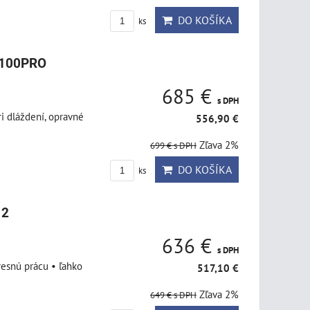
DO KOŠÍKA
ks
1100PRO
685 €
s DPH
i dláždení, opravné
556,90 €
Zľava 2%
699 €
s DPH
DO KOŠÍKA
ks
12
636 €
s DPH
resnú prácu • ľahko
517,10 €
Zľava 2%
649 €
s DPH