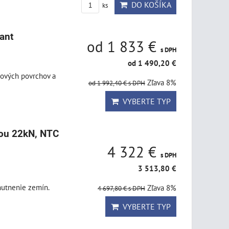
DO KOŠÍKA
ks
ant
od 1 833 €
s DPH
od 1 490,20 €
cových povrchov a
Zľava 8%
od 1 992,40 €
s DPH
VYBERTE TYP
lou 22kN, NTC
4 322 €
s DPH
3 513,80 €
hutnenie zemín.
Zľava 8%
4 697,80 €
s DPH
VYBERTE TYP