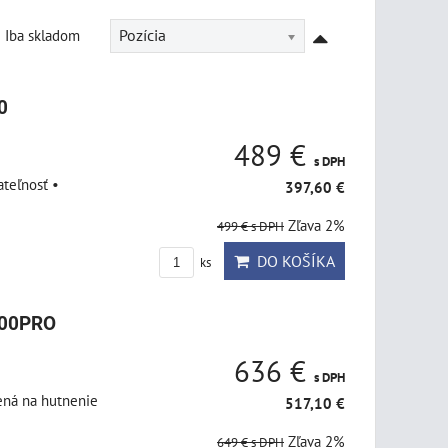
Iba skladom
Pozícia
0
489 €
s DPH
teľnosť •
397,60 €
Zľava 2%
499 €
s DPH
DO KOŠÍKA
ks
700PRO
636 €
s DPH
ená na hutnenie
517,10 €
Zľava 2%
649 €
s DPH