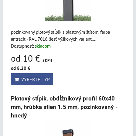
pozinkovaný plotový stĺpik s plastovým štítom, farba
antracit - RAL 7016, šesť výškových variant,...
Dostupnosť:
skladom
od 10 €
s DPH
od 8,20 €
VYBERTE TYP
Plotový stĺpik, obdĺžnikový profil 60x40
mm, hrúbka stien 1.5 mm, pozinkovaný -
hnedý