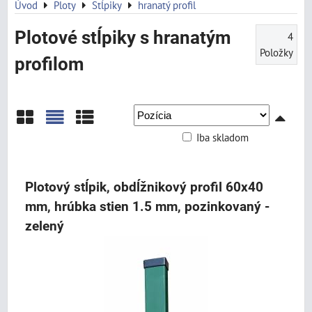
Úvod
Ploty
Stĺpiky
hranatý profil
Plotové stĺpiky s hranatým
4
Položky
profilom
Iba skladom
Mriežka
Zoznam
Tabuľka
Plotový stĺpik, obdĺžnikový profil 60x40
mm, hrúbka stien 1.5 mm, pozinkovaný -
zelený