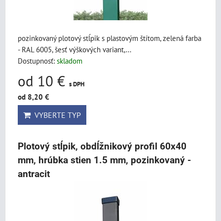
pozinkovaný plotový stĺpik s plastovým štítom, zelená farba
- RAL 6005, šesť výškových variant,...
Dostupnosť:
skladom
od 10 €
s DPH
od 8,20 €
VYBERTE TYP
Plotový stĺpik, obdĺžnikový profil 60x40
mm, hrúbka stien 1.5 mm, pozinkovaný -
antracit