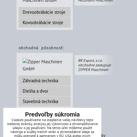
Holzmann Maschinen
Drevoobrábácie stroje
Kovoobrábácie stroje
obchodná pôsobnosť:
BR Export, s.r.o.
obchodne zastupuje
ZIPPER Maschinen
Záhradná technika
Dielňa a dvor
Stavebná technika
Predvoľby súkromia
Cookies používame na zlepšenie vašej návštevy tejto
webovej stránky, analýzu jej výkonnosti a zhromažďovanie
splátkový systém:
údajov o jej používaní. Na tento účel môžeme použiť
nástroje a služby tretích strán a zhromaždené údaje sa
môžu preniesť k partnerom v EÚ, USA alebo iných