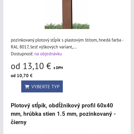
pozinkovaný plotový stĺpik s plastovým štítom, hnedá farba -
RAL 8017, šesť výškových variant,...
Dostupnosť:
na objednávku
od 13,10 €
s DPH
od 10,70 €
VYBERTE TYP
Plotový stĺpik, obdĺžnikový profil 60x40
mm, hrúbka stien 1.5 mm, pozinkovaný -
čierny