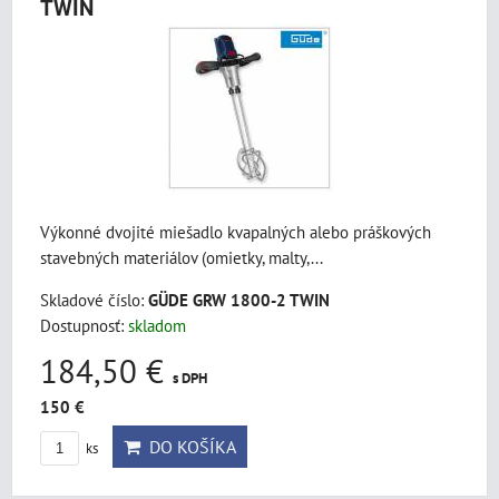
TWIN
Výkonné dvojité miešadlo kvapalných alebo práškových
stavebných materiálov (omietky, malty,...
Skladové číslo:
GÜDE GRW 1800-2 TWIN
Dostupnosť:
skladom
184,50 €
s DPH
150 €
DO KOŠÍKA
ks