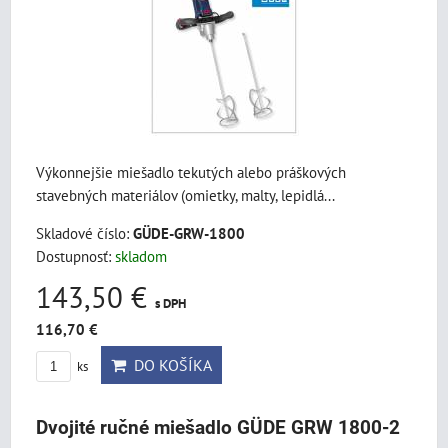
Výkonnejšie miešadlo tekutých alebo práškových
stavebných materiálov (omietky, malty, lepidlá...
Skladové číslo:
GÜDE-GRW-1800
Dostupnosť:
skladom
143,50 €
s DPH
116,70 €
DO KOŠÍKA
ks
Dvojité ručné miešadlo GÜDE GRW 1800-2