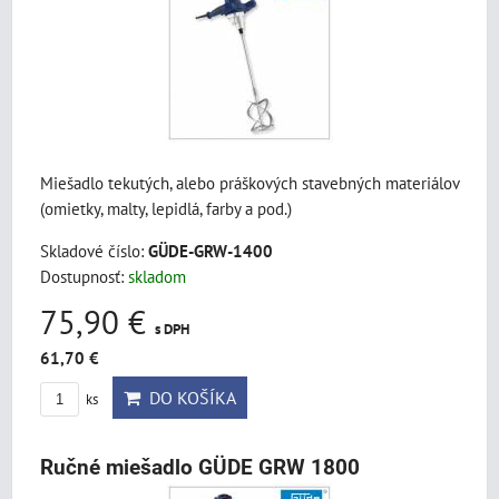
Miešadlo tekutých, alebo práškových stavebných materiálov
(omietky, malty, lepidlá, farby a pod.)
Skladové číslo:
GÜDE-GRW-1400
Dostupnosť:
skladom
75,90 €
s DPH
61,70 €
DO KOŠÍKA
ks
Ručné miešadlo GÜDE GRW 1800