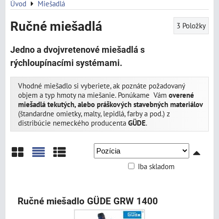
Úvod
Miešadlá
Ručné miešadlá
3
Položky
Jedno a dvojvretenové miešadlá s
rýchloupínacími systémami.
Vhodné miešadlo si vyberiete, ak poznáte požadovaný
objem a typ hmoty na miešanie. Ponúkame Vám
overené
miešadlá tekutých, alebo práškových stavebných materiálov
(štandardne omietky, malty, lepidlá, farby a pod.) z
distribúcie nemeckého producenta
GÜDE
.
Iba skladom
Mriežka
Zoznam
Tabuľka
Ručné miešadlo GÜDE GRW 1400