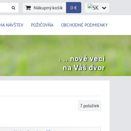
Nákupný košík
0 €
HA NÁVŠTEV
POŽIČOVŇA
OBCHODNÉ PODMIENKY
. .. nové veci
na Váš dvor
7
položiek