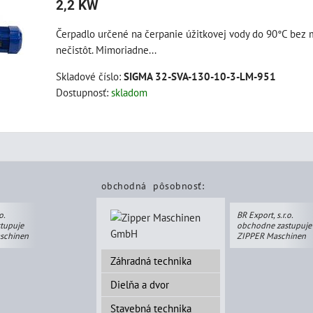
2,2 KW
Čerpadlo určené na čerpanie úžitkovej vody do 90°C bez
nečistôt. Mimoriadne...
Skladové číslo:
SIGMA 32-SVA-130-10-3-LM-951
Dostupnosť:
skladom
obchodná pôsobnosť:
o.
BR Export, s.r.o.
tupuje
obchodne zastupuje
schinen
ZIPPER Maschinen
Záhradná technika
Dielňa a dvor
Stavebná technika