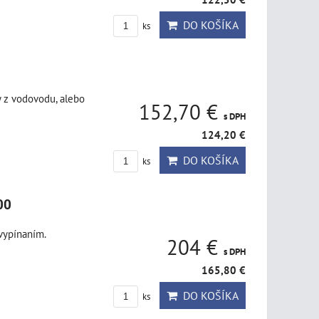
DO KOŠÍKA
ks
y z vodovodu, alebo
152,70 €
s DPH
124,20 €
DO KOŠÍKA
ks
00
vypínaním.
204 €
s DPH
165,80 €
DO KOŠÍKA
ks