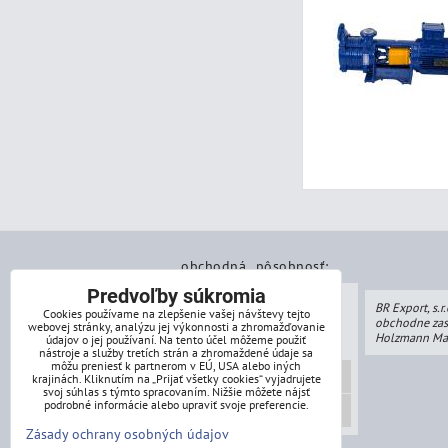
obchodná pôsobnosť:
Predvoľby súkromia
BR Export, s.r.
Cookies používame na zlepšenie vašej návštevy tejto
obchodne zas
webovej stránky, analýzu jej výkonnosti a zhromažďovanie
Holzmann Ma
údajov o jej používaní. Na tento účel môžeme použiť
nástroje a služby tretích strán a zhromaždené údaje sa
môžu preniesť k partnerom v EÚ, USA alebo iných
Drevoobrábácie stroje
krajinách. Kliknutím na „Prijať všetky cookies“ vyjadrujete
svoj súhlas s týmto spracovaním. Nižšie môžete nájsť
podrobné informácie alebo upraviť svoje preferencie.
Kovoobrábácie stroje
Zásady ochrany osobných údajov