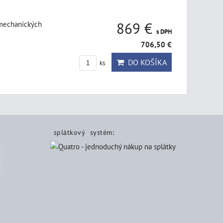
 mechanických
869 €
s DPH
706,50 €
DO KOŠÍKA
ks
splátkový systém: