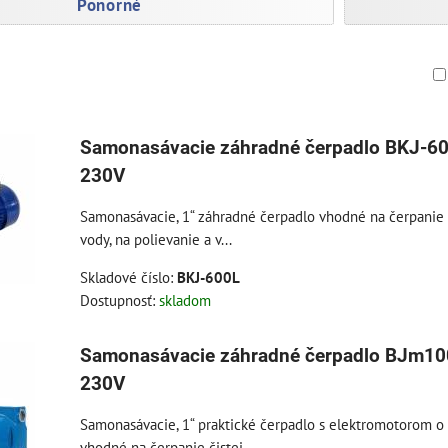
Ponorné
am
buľka
Samonasávacie záhradné čerpadlo BKJ-6
230V
Samonasávacie, 1“ záhradné čerpadlo vhodné na čerpanie č
vody, na polievanie a v...
Skladové číslo:
BKJ-600L
Dostupnosť:
skladom
Samonasávacie záhradné čerpadlo BJm1
230V
Samonasávacie, 1“ praktické čerpadlo s elektromotorom o
vhodné na čerpanie čistej...