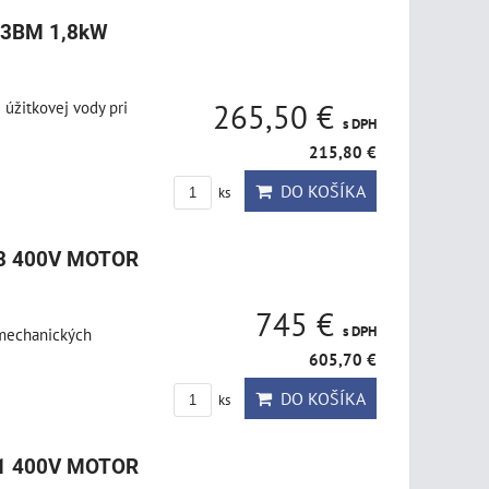
/3BM 1,8kW
 úžitkovej vody pri
265,50 €
s DPH
215,80 €
DO KOŠÍKA
ks
53 400V MOTOR
745 €
s DPH
 mechanických
605,70 €
DO KOŠÍKA
ks
51 400V MOTOR