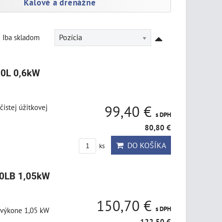
Kalové a drenážne
Iba skladom
Pozícia
00L 0,6kW
istej úžitkovej
99,40 €
s DPH
80,80 €
DO KOŠÍKA
ks
00LB 1,05kW
150,70 €
s DPH
 výkone 1,05 kW
122,50 €