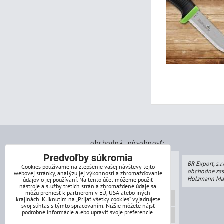
obchodná pôsobnosť:
Predvoľby súkromia
BR Export, s.r.
Cookies používame na zlepšenie vašej návštevy tejto
obchodne zas
webovej stránky, analýzu jej výkonnosti a zhromažďovanie
Holzmann Ma
údajov o jej používaní. Na tento účel môžeme použiť
nástroje a služby tretích strán a zhromaždené údaje sa
môžu preniesť k partnerom v EÚ, USA alebo iných
Drevoobrábácie stroje
krajinách. Kliknutím na „Prijať všetky cookies“ vyjadrujete
svoj súhlas s týmto spracovaním. Nižšie môžete nájsť
podrobné informácie alebo upraviť svoje preferencie.
Kovoobrábácie stroje