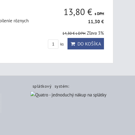
13,80 €
s DPH
pílenie rôznych
11,30 €
Zľava 3%
14,30 €
s DPH
DO KOŠÍKA
ks
splátkový systém: