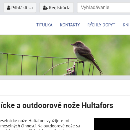
Prihlásiť sa
Registrácia
TITULKA
KONTAKTY
RÝCHLY DOPYT
KNI
cke a outdoorové nože Hultafors
selnícke nože Hultafors využijete pri
meselných činností. Na outdoorové nože sa