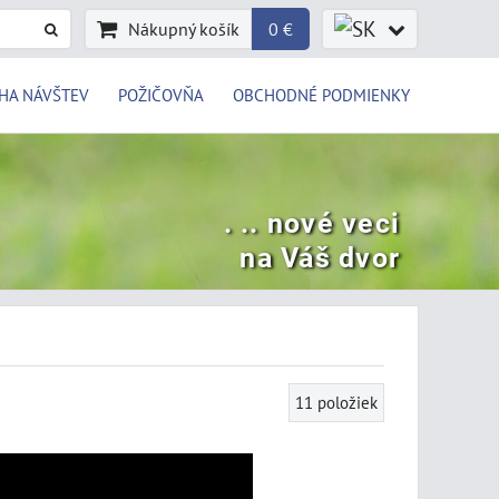
Nákupný košík
0 €
HA NÁVŠTEV
POŽIČOVŇA
OBCHODNÉ PODMIENKY
. .. nové veci
na Váš dvor
11
položiek