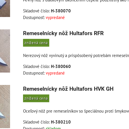
Skladové číslo:
H-380070
Dostupnosť:
vypredané
Remeselnícky nôž Hultafors RFR
znížená cena
Nerezový nôž vyvinutý a prispôsobený potrebám remeseln
Skladové číslo:
H-380060
Dostupnosť:
vypredané
Remeselnícky nôž Hultafors HVK GH
znížená cena
Oceľový nôž pre remeselníkov so špeciálnou proti šmykov
Skladové číslo:
H-380210
Dostupnosť:
skladom