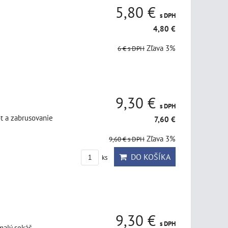
5,80 €
s DPH
4,80 €
Zľava 3%
6 €
s DPH
9,30 €
s DPH
ôt a zabrusovanie
7,60 €
Zľava 3%
9,60 €
s DPH
DO KOŠÍKA
ks
9,30 €
s DPH
alý sekáč.