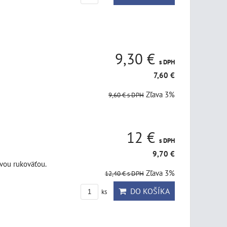
9,30 €
s DPH
7,60 €
Zľava 3%
9,60 €
s DPH
12 €
s DPH
9,70 €
vou rukoväťou.
Zľava 3%
12,40 €
s DPH
DO KOŠÍKA
ks