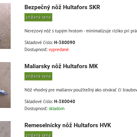
Bezpečný nôž Hultafors SKR
znížená cena
Nerezový nôž s tupým hrotom - minimalizuje riziko pri prá
Skladové číslo:
H-380090
Dostupnosť:
vypredané
Maliarsky nôž Hultafors MK
znížená cena
Nôž vhodný pre maliarov použiteľný ako otvárač či šraubov
Skladové číslo:
H-380040
Dostupnosť:
skladom
Remeselnícky nôž Hultafors HVK
znížená cena