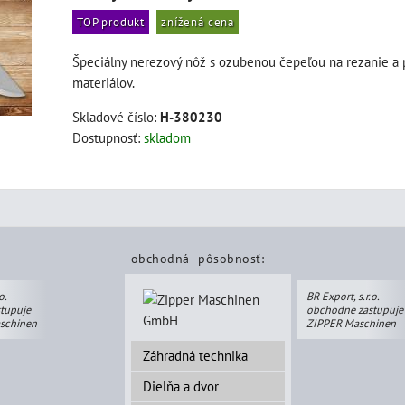
TOP produkt
znížená cena
Špeciálny nerezový nôž s ozubenou čepeľou na rezanie a 
materiálov.
Skladové číslo:
H-380230
Dostupnosť:
skladom
obchodná pôsobnosť:
o.
BR Export, s.r.o.
tupuje
obchodne zastupuje
schinen
ZIPPER Maschinen
Záhradná technika
Dielňa a dvor