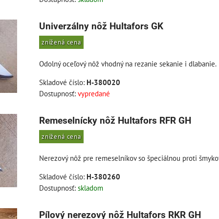
Univerzálny nôž Hultafors GK
znížená cena
Odolný oceľový nôž vhodný na rezanie sekanie i dlabanie.
Skladové číslo:
H-380020
Dostupnosť:
vypredané
Remeselnícky nôž Hultafors RFR GH
znížená cena
Nerezový nôž pre remeselníkov so špeciálnou proti šmyko
Skladové číslo:
H-380260
Dostupnosť:
skladom
Pílový nerezový nôž Hultafors RKR GH