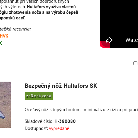
spoľahnúť pri Vašich dobrodružných
tých výletoch.
Hultafors využíva vlastnú
ógiu zhotovenia noža a na výrobu čepelí
japonskú oceľ
.
ateľské recenzie:
 HVK
K
am
buľka
Bezpečný nôž Hultafors SK
znížená cena
Oceľový nôž s tupým hrotom - minimalizuje riziko pri prác
Skladové číslo:
H-380080
Dostupnosť:
vypredané