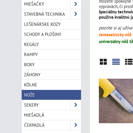
môžete spokojne 
MIEŠAČKY
výpravách, či pros
špeciálnu technol
STAVEBNÁ TECHNIKA
používa kvalitnú 
LEŠENÁRSKE KOZY
pozrite si aj užív
SCHODY A PLOŠINY
remeselnícky nôž
univerzálny nôž G
REGÁLY
RAMPY
BOXY
Mriežka
Zozn
Ta
ZÁHONY
KÔLNE
NOŽE
SEKERY
MIEŠADLÁ
ČERPADLÁ