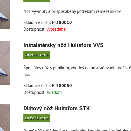
Nôž vyvinutý a prispôsobený potrebám remeselníkov.
Skladové číslo:
H-380010
Dostupnosť:
vypredané
Inštalatérsky nôž Hultafors VVS
znížená cena
Špeciálny nôž s pilníkom, vhodný na odstraňovanie nečist
hrán.
Skladové číslo:
H-380050
Dostupnosť:
skladom
Dlátový nôž Hultafors STK
znížená cena
Pevný nôž s dlátkovým ukončením čepele použiteľný ako m