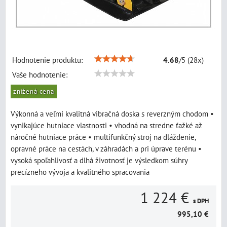
Hodnotenie produktu:
4.68
/
5
(
28
x)
Vaše hodnotenie:
znížená cena
Výkonná a veľmi kvalitná vibračná doska s reverzným chodom •
vynikajúce hutniace vlastnosti • vhodná na stredne ťažké až
náročné hutniace práce • multifunkčný stroj na dláždenie,
opravné práce na cestách, v záhradách a pri úprave terénu •
vysoká spoľahlivosť a dlhá životnosť je výsledkom súhry
precízneho vývoja a kvalitného spracovania
1 224 €
s DPH
995,10 €