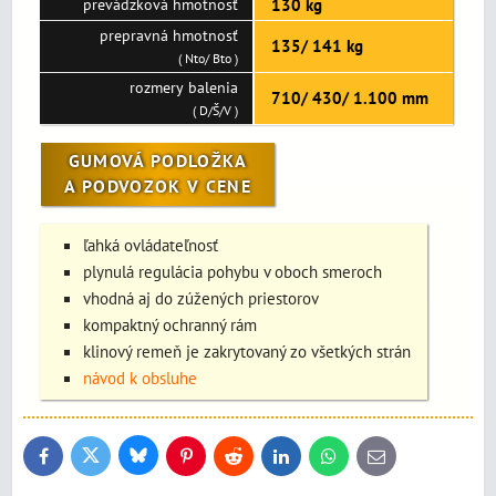
prevádzková hmotnosť
130 kg
prepravná hmotnosť
135/ 141 kg
( Nto/ Bto )
rozmery balenia
710/ 430/ 1.100 mm
( D/Š/V )
GUMOVÁ PODLOŽKA
A PODVOZOK V CENE
ľahká ovládateľnosť
plynulá regulácia pohybu v oboch smeroch
vhodná aj do zúžených priestorov
kompaktný ochranný rám
klinový remeň je zakrytovaný zo všetkých strán
návod k obsluhe
Bluesky
Twitter
Facebook
Pinterest
Reddit
LinkedIn
WhatsApp
E-
mail