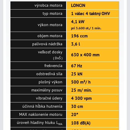
výrobca motora
LONCIN
typ motora
1 válec 4 taktný OHV
4,1 kW
výkon motora
pri 3.600 ot./ 1 min.
objem motora
196 ccm
palivová nádržka
3,6 l
veľkosť dosky
630 x 400 mm
( DxŠ )
frekvencia
67 Hz
odstredivá sila
25 kN
plošný výkon
500 m²/ h
maximálny posuv
25 m/ min.
vibračné údery
4 300 vpm
účinná hĺbka hutnenia
30 cm
MAX naklonenie motoru
20°
úroveň hladiny hluku L
108 dB(A)
WA