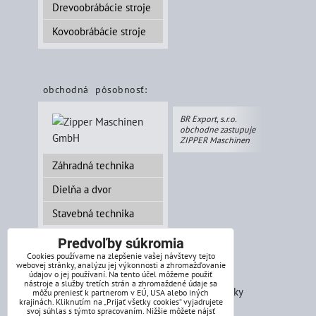
Drevoobrábácie stroje
Kovoobrábácie stroje
obchodná pôsobnosť:
BR Export, s.r.o.
obchodne zastupuje
ZIPPER Maschinen
Záhradná technika
Dielňa a dvor
Stavebná technika
Predvoľby súkromia
Cookies používame na zlepšenie vašej návštevy tejto
webovej stránky, analýzu jej výkonnosti a zhromažďovanie
splátkový systém:
údajov o jej používaní. Na tento účel môžeme použiť
nástroje a služby tretích strán a zhromaždené údaje sa
môžu preniesť k partnerom v EÚ, USA alebo iných
krajinách. Kliknutím na „Prijať všetky cookies“ vyjadrujete
svoj súhlas s týmto spracovaním. Nižšie môžete nájsť