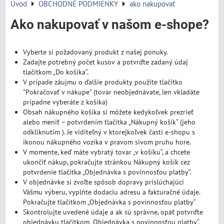
Úvod
OBCHODNÉ PODMIENKY
ako nakupovať
Ako nakupovať v našom e-shope?
Vyberte si požadovaný produkt z našej ponuky.
Zadajte potrebný počet kusov a potvrďte zadaný údaj
tlačítkom „Do košíka“.
V prípade záujmu o ďalšie produkty použite tlačítko
"Pokračovať v nákupe" (tovar neobjednávate, len vkladáte
prípadne vyberáte z košíka)
Obsah nákupného košíka si môžete kedykoľvek prezrieť
alebo meniť – potvrdením tlačítka „Nákupný košík“ (jeho
odkliknutím ). Je viditeľný v ktorejkoľvek časti e-shopu s
ikonou nákupného vozíka v pravom sivom pruhu hore.
V momente, keď máte vybratý tovar „v košíku“, a chcete
ukončiť nákup, pokračujte stránkou Nákupný košík cez
potvrdenie tlačítka „Objednávka s povinnosťou platby“.
V objednávke si zvoľte spôsob dopravy prislúchajúci
Vášmu výberu, vyplňte dodaciu adresu a fakturačné údaje.
Pokračujte tlačítkom „Objednávka s povinnosťou platby“
Skontrolujte uvedené údaje a ak sú správne, opäť potvrďte
objednávku tlačítkom „Objednávka s povinnosťou platby“.