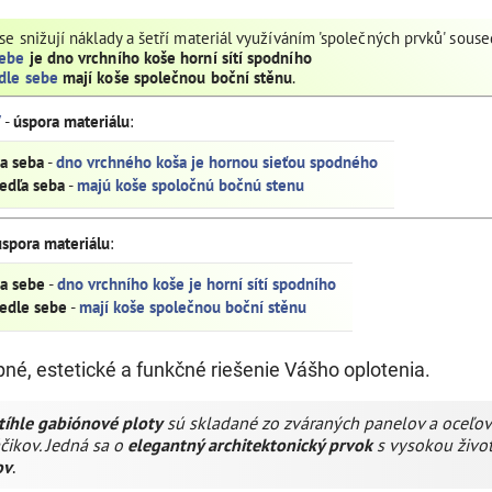
 se snižují náklady a šetří materiál využíváním 'společných prvků' souse
sebe
je dno vrchního koše horní sítí spodního
dle sebe
mají koše společnou boční stěnu
.
V
-
úspora materiálu
:
na seba
-
dno vrchného koša je hornou sieťou spodného
vedľa seba
-
majú koše spoločnú bočnú stenu
úspora materiálu
:
na sebe
-
dno vrchního koše je horní sítí spodního
vedle sebe
-
mají koše společnou boční stěnu
é, estetické a funkčné riešenie Vášho oplotenia.
tíhle gabiónové ploty
sú skladané zo zváraných panelov a oceľový
čikov.
Jedná sa o
elegantný architektonický prvok
s vysokou život
ov
.