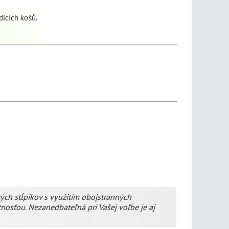
dících košů.
ch stĺpikov s využitím obojstranných
nosťou. Nezanedbateľná pri Vašej voľbe je aj