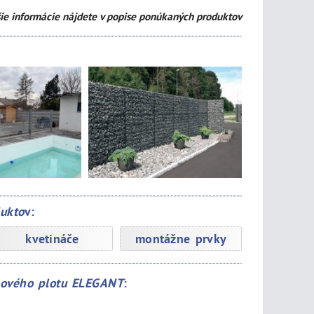
ie informácie nájdete v popise ponúkaných produktov
dukto
v:
kvetináče
montážne prvky
ónového plotu ELEGANT
: