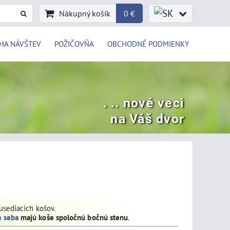
Nákupný košík
0 €
HA NÁVŠTEV
POŽIČOVŇA
OBCHODNÉ PODMIENKY
. .. nové veci
na Váš dvor
susediacich košov.
a seba
majú koše spoločnú bočnú stenu
.