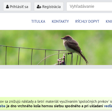
Prihlásiť sa
Registrácia
TITULKA
KONTAKTY
RÝCHLY DOPYT
KNI
rov sa znižujú náklady a šetrí materiál využívaním 'spoločných prvkov' 
seba
je dno vrchného koša hornou sieťou spodného a pri ukladaní
vedľ