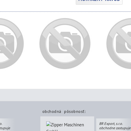
obchodná pôsobnosť:
o.
BR Export, s.r.o.
tupuje
obchodne zastupuje