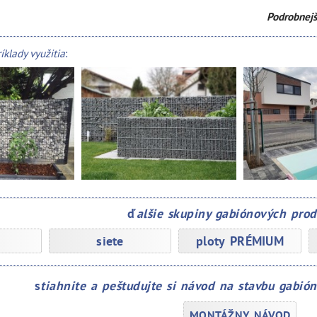
Podrobnejš
ríklady využitia
:
ď
alšie skupiny gabiónových pro
siete
ploty PRÉMIUM
s
tiahnite a peštudujte si návod na stavbu gabi
MONTÁŽNY NÁVOD