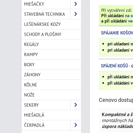
MIEŠAČKY
Při vytváření zdí
STAVEBNÁ TECHNIKA
Při ukládání
na 
a při ukládání
ve
LEŠENÁRSKE KOZY
SPÁJANIE KOŠO
SCHODY A PLOŠINY
pri ukladaní 
REGÁLY
pri ukladaní 
RAMPY
BOXY
SPÁJENÍ KOŠŮ
-
ZÁHONY
při ukládání 
při ukládání 
KÔLNE
NOŽE
Cenovo dostupn
SEKERY
K
ompaktné a š
MIEŠADLÁ
montážnych há
ČERPADLÁ
úspora náklad