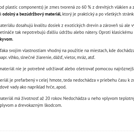
d plastic components) je zmes tvorená zo 60 % z drevitých vlákien a z
ká
odolný a bezúdržbový materiál
, ktorý je praktický a po všetkých strán
materiálu dosahujú kvalitu dosiek z exotických drevín a zároveň sú ale 
tináče tak nepotrebujú ďalšiu údržbu alebo nátery. Oproti klasickému
ýkyvom
.
ďaka svojim vlastnostiam vhodný na použitie na miestach, kde dochádz
apr. vlhko, slnečné žiarenie, dážď, vietor, mráz, atď.
materiál nie je potrebné udržiavať alebo ošetrovať pomocou najrôznejš
riál je prefarbený v celej hmote, teda nedochádza v priebehu času k z
ové vady ako napríklad hrče, apod.
teriál má životnosť až 20 rokov. Nedochádza u neho vplyvom teplotnýc
plyvom a drevokazným škodcom.