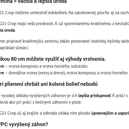
emina = väčšia a lepšia úroda
1 Crop môžete umiestniť kdekoľvek. Na zatrávnenej ploche aj na such
G21 Crop majú veľa predností. K už spomínanému kvalitnému a bezúdr
ia úroda
.
e pripraviť kvalitnejšiu zeminu, takže pestované rastlinky, bylinky ale
apríklad slimáci.
škou 80 cm môžete využiť aj výhody vrstvenia.
tém
– vrstva kompostu a vrstva horného substrátu
tém
– drenážna vrstva (vetvy a drevo), vrstva kompostu a vrstva horného 
ri plienení chrbát ani kolená bolieť nebudú
 vysokej obľuby vyvýšených záhonov je ich
lepšia prístupnosť
. K práci 
olená ako pri práci s bežnými záhonmi v pôde.
21 Crop sú aj krajšie a záhrada vďaka nim pôsobí
úpravnejším a uspo
WPC vyvýšený záhon?