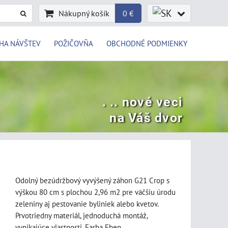
Nákupný košík
0 €
HA NÁVŠTEV
POŽIČOVŇA
OBCHODNÉ PODMIENKY
. .. nové veci
na Váš dvor
Odolný bezúdržbový vyvýšený záhon G21 Crop s
výškou 80 cm s plochou 2,96 m2 pre väčšiu úrodu
zeleniny aj pestovanie byliniek alebo kvetov.
Prvotriedny materiál, jednoduchá montáž,
vynikajúce vlastnosti. Farba Eben.