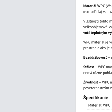
Materiál WPC
(Woo
(extrudácia) vzni
Vlastnosti tohto 
veľkoobjemové kve
voči teplotným v
WPC materiál je v
prostredia ako je n
Bezúdržbovosť
– 
Stálosť
– WPC mate
nemá rôzne pohľad
Životnosť
– WPC ma
poveternostným v
Špecifikácie
Materiál: WPC