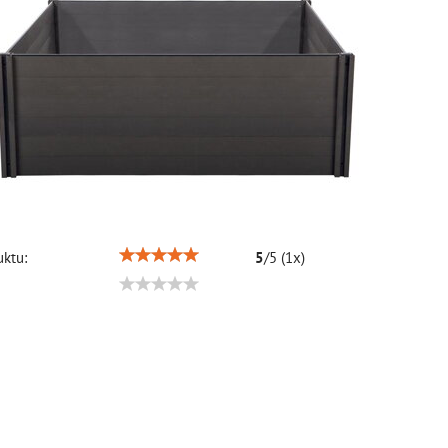
ktu:
5
/
5
(
1
x)