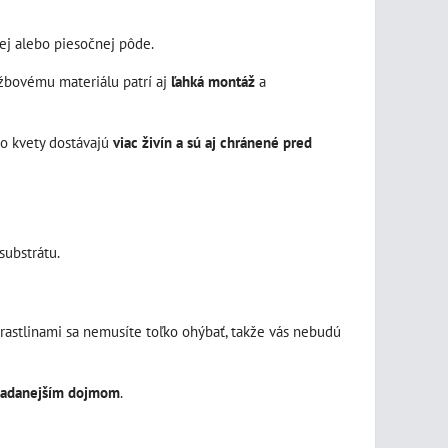
ej alebo piesočnej pôde.
žbovému materiálu patrí aj
ľahká montáž
a
bo kvety dostávajú
viac živín a sú aj chránené pred
substrátu.
s rastlinami sa nemusíte toľko ohýbať, takže vás nebudú
riadanejším dojmom
.