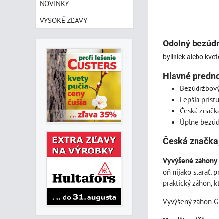
NOVINKY
VYSOKÉ ZĽAVY
Odolný bezúdr
byliniek alebo kve
Hlavné predno
Bezúdržbový
Lepšia príst
Česká značka
Úplne bezúdr
Česká značka,
Vyvýšené záhony
oň nijako starať, 
praktický záhon, k
Vyvýšený záhon G