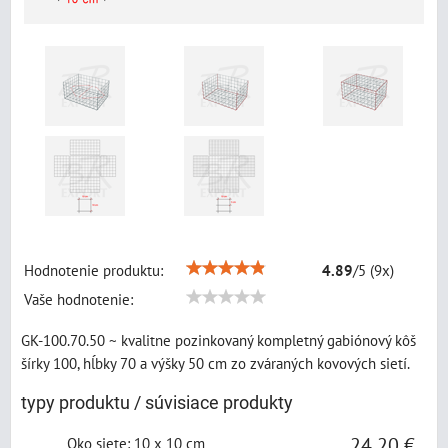
Hodnotenie produktu:
4.89
/
5
(
9
x)
Vaše hodnotenie:
GK-100.70.50 ~ kvalitne pozinkovaný kompletný gabiónový kôš
šírky 100, hĺbky 70 a výšky 50 cm zo zváraných kovových sietí.
typy produktu / súvisiace produkty
24,20 €
Oko siete
:
10 x 10 cm