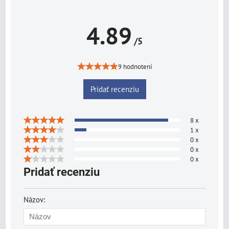
4.89
/5
9 hodnotení
Pridať recenziu
8 x
1 x
0 x
0 x
0 x
Pridať recenziu
Názov: