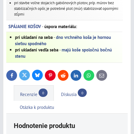
pri stavbe voľne stojacich gabiónových plotov, príp. múrov bez
stabilizačných opôr, je potrebné plot (múr) stabilizovať opornými
stĺpmi
SPÁJANIE KOŠOV
-
úspora materiálu
:
pri ukladaní na seba
-
dno vrchného koša je hornou
sieťou spodného
pri ukladaní vedľa seba
-
majú koše spoločnú bočnú
stenu
Bluesky
Twitter
Facebook
Pinterest
Reddit
LinkedIn
WhatsApp
E-
mail
0
0
Recenzie
Diskusia
Otázka k produktu
Hodnotenie produktu