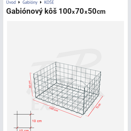
Úvod
Gabióny
KOŠE
Gabiónový kôš 100
70
50
cm
x
x