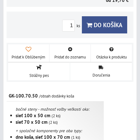
od 19,70 €
DO KOŠÍKA
ks
Pridať k Obľúbeným
Pridať do zoznamu
Otázka k produktu
Doručenia
Strážny pes
GK-100.70.50
/obsah dodávky koša
bočné steny - možnosť voľby veľkosti oka:
sieť 100 x 50 cm
(2 ks)
sieť 70 x 50 cm
(2 ks)
+ spoločné komponenty pre oba typy:
dno koša, sieť 100 x 70 cm
(1 ks)