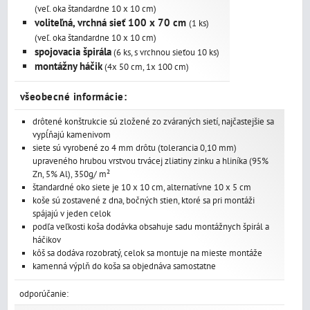
(veľ. oka štandardne 10 x 10 cm)
voliteľná, vrchná sieť 100 x 70 cm
(1 ks)
(veľ. oka štandardne 10 x 10 cm)
spojovacia špirála
(6 ks, s vrchnou sieťou 10 ks)
montážny háčik
(4x 50 cm, 1x 100 cm)
všeobecné informácie:
drôtené konštrukcie sú zložené zo zváraných sietí, najčastejšie sa
vypĺňajú kamenivom
siete sú vyrobené zo 4 mm drôtu (tolerancia 0,10 mm)
upraveného hrubou vrstvou trvácej zliatiny zinku a hliníka (95%
Zn, 5% Al), 350g/ m²
štandardné oko siete je 10 x 10 cm, alternatívne 10 x 5 cm
koše sú zostavené z dna, bočných stien, ktoré sa pri montáži
spájajú v jeden celok
podľa veľkosti koša dodávka obsahuje sadu montážnych špirál a
háčikov
kôš sa dodáva rozobratý, celok sa montuje na mieste montáže
kamenná výplň do koša sa objednáva samostatne
odporúčanie: