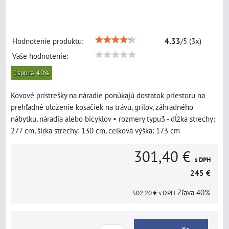
Hodnotenie produktu:
4.33
/
5
(
3
x)
Vaše hodnotenie:
úspora 40%
Kovové prístrešky na náradie ponúkajú dostatok priestoru na
prehľadné uloženie kosačiek na trávu, grilov, záhradného
nábytku, náradia alebo bicyklov • rozmery typu3 - dĺžka strechy:
277 cm, šírka strechy: 130 cm, celková výška: 173 cm
301,40 €
s DPH
245 €
Zľava
40%
502,20 €
s DPH