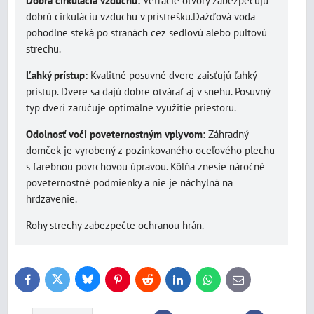
Dobrá cirkulácia vzduchu:
Vetracie otvory zabezpečujú
dobrú cirkuláciu vzduchu v prístrešku.Dažďová voda
pohodlne steká po stranách cez sedlovú alebo pultovú
strechu.
Ľahký prístup:
Kvalitné posuvné dvere zaisťujú ľahký
prístup. Dvere sa dajú dobre otvárať aj v snehu. Posuvný
typ dverí zaručuje optimálne využitie priestoru.
Odolnosť voči poveternostným vplyvom:
Záhradný
domček je vyrobený z pozinkovaného oceľového plechu
s farebnou povrchovou úpravou. Kôlňa znesie náročné
poveternostné podmienky a nie je náchylná na
hrdzavenie.
Rohy strechy zabezpečte ochranou hrán.
Bluesky
Twitter
Facebook
Pinterest
Reddit
LinkedIn
WhatsApp
E-
mail