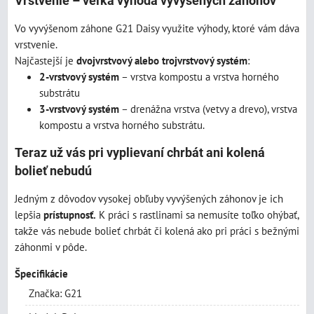
Vrstvenie – veľká výhoda vyvýšených záhonov
Vo vyvýšenom záhone G21 Daisy využite výhody, ktoré vám dáva
vrstvenie.
Najčastejší je
dvojvrstvový alebo trojvrstvový systém
:
2-vrstvový systém
– vrstva kompostu a vrstva horného
substrátu
3-vrstvový systém
– drenážna vrstva (vetvy a drevo), vrstva
kompostu a vrstva horného substrátu.
Teraz už vás pri vyplievaní chrbát ani kolená
bolieť nebudú
Jedným z dôvodov vysokej obľuby vyvýšených záhonov je ich
lepšia
prístupnosť.
K práci s rastlinami sa nemusíte toľko ohýbať,
takže vás nebude bolieť chrbát či kolená ako pri práci s bežnými
záhonmi v pôde.
Špecifikácie
Značka: G21