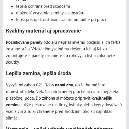
lepšia ochrana pred škodcami
možnosť vrstvenia zeminy a substrátu
lepší prístup k rastlinám, väčšie pohodlie pri práci
Kvalitný materiál aj spracovanie
Pozinkované panely
odolajú nepriaznivému počasiu a ich farba
zostane stála. Vďaka dômyselnému riešeniu ich aj ľahko
zmontujete – panely zasuniete do rohových líšt a zafixujete
skrutky.
Lepšia zemina, lepšia úroda
Vyvýšený záhon G21 Daisy
nemá dno
, takže ho môžete
umiestniť kdekoľvek. Na zatrávnenej ploche aj na suchej alebo
piesočnej pôde. Do záhona si môžete pripraviť
kvalitnejšiu
zeminu
, takže pestované rastlinky, bylinky alebo kvety dostávajú
viac živín a sú aj chránené pred škodcami, ako sú napríklad
slimáci.