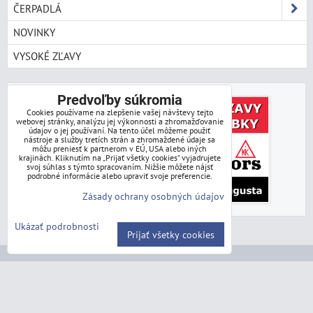
ČERPADLÁ
NOVINKY
VYSOKÉ ZĽAVY
Predvoľby súkromia
Cookies používame na zlepšenie vašej návštevy tejto
webovej stránky, analýzu jej výkonnosti a zhromažďovanie
údajov o jej používaní. Na tento účel môžeme použiť
nástroje a služby tretích strán a zhromaždené údaje sa
môžu preniesť k partnerom v EÚ, USA alebo iných
krajinách. Kliknutím na „Prijať všetky cookies“ vyjadrujete
svoj súhlas s týmto spracovaním. Nižšie môžete nájsť
podrobné informácie alebo upraviť svoje preferencie.
Zásady ochrany osobných údajov
Ukázať podrobnosti
Prijať všetky cookies
obchodná pôsobnosť:
BR Export, s.r.o.