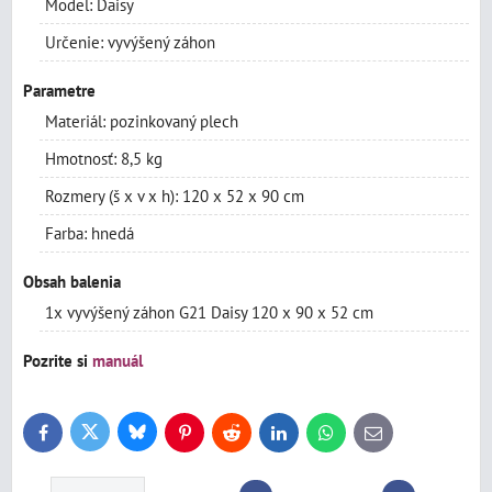
Model: Daisy
Určenie: vyvýšený záhon
Parametre
Materiál: pozinkovaný plech
Hmotnosť: 8,5 kg
Rozmery (š x v x h): 120 x 52 x 90 cm
Farba: hnedá
Obsah balenia
1x vyvýšený záhon G21 Daisy 120 x 90 x 52 cm
Pozrite si
manuál
Bluesky
Twitter
Facebook
Pinterest
Reddit
LinkedIn
WhatsApp
E-
mail