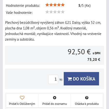
Hodnotenie produktu:
5
/
5
(
4
x)
Vaše hodnotenie:
Plechový bezúdržbový vyvýšený záhon G21 Daisy, výška 52 cm,
plocha dna 1,08 m², objem 0,56 m³. Kvalitný materiál,
jednoduchá montáž, vynikajúce vlastnosti. Vhodný na vrstvenie
zeminy a substrátu.
92,50 €
s DPH
75,20 €
DO KOŠÍKA
ks
Pridať k Obľúbeným
Pridať do zoznamu
Otázka k produktu