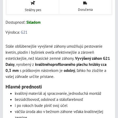
Doručenia
Strážny pes
Dostupnosť:
Skladom
Výrobca:
G21
Stále obľúbenejšie vyvýšené záhony umožňujú pestovanie
kvetín, plodín i byliniek oveľa efektívnejšie a zároveň
estetickejšie, než klasické zemné záhony.
Vyvýšený záhon G21
Daisy
, vyrobený z
kvalitnéhoprofilovaného plechu hrúbky cca
0,3 mm
s práškovým nástrekom je
odolný
, ľahko ho zložíte a
vašej záhrade určite pristane.
Hlavné prednosti
kvalitný materiál aj spracovanie, jednoduchá montáž
bezúdržbovosť, odolnosť a stálofarebnosť
i po rokoch bude plniť svoj účel
väčšia úroda ako v bežnom záhone vďaka kvalitnejšej
zemine