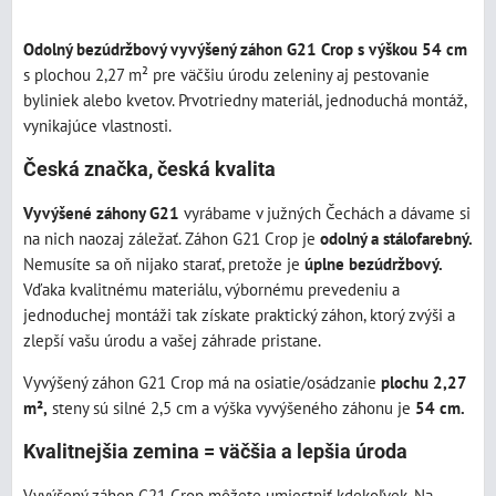
Odolný bezúdržbový vyvýšený záhon G21 Crop s výškou 54 cm
s plochou 2,27 m² pre väčšiu úrodu zeleniny aj pestovanie
byliniek alebo kvetov. Prvotriedny materiál, jednoduchá montáž,
vynikajúce vlastnosti.
Česká značka, česká kvalita
Vyvýšené záhony G21
vyrábame v južných Čechách a dávame si
na nich naozaj záležať. Záhon G21 Crop je
odolný a stálofarebný.
Nemusíte sa oň nijako starať, pretože je
úplne bezúdržbový.
Vďaka kvalitnému materiálu, výbornému prevedeniu a
jednoduchej montáži tak získate praktický záhon, ktorý zvýši a
zlepší vašu úrodu a vašej záhrade pristane.
Vyvýšený záhon G21 Crop má na osiatie/osádzanie
plochu 2,27
m²,
steny sú silné 2,5 cm a výška vyvýšeného záhonu je
54 cm.
Kvalitnejšia zemina = väčšia a lepšia úroda
Vyvýšený záhon G21 Crop môžete umiestniť kdekoľvek. Na