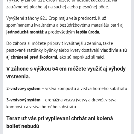
zatrávnenej ploche aj na suchej alebo piesočnej pôde.
Vyvýšené záhony G21 Crop majú veľa predností. K už
spomínanému kvalitnému a bezúdržbovému materiálu patrí aj
jednoduchá montáž
a predovšetkým
lepšia úroda.
Do záhona si môžete pripraviť kvalitnejšiu zeminu, takže
pestované rastlinky, bylinky alebo kvety dostávajú
viac živín a sú
aj chránené pred škodcami,
ako sú napríklad slimáci.
V záhone s výškou 54 cm môžete využiť aj výhody
vrstvenia.
2-vrstvový systém
– vrstva kompostu a vrstva horného substrátu
3-vrstvový systém
– drenážna vrstva (vetvy a drevo), vrstva
kompostu a vrstva horného substrátu.
Teraz už vás pri vyplievaní chrbát ani kolená
bolieť nebudú