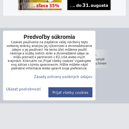
Predvoľby súkromia
Cookies používame na zlepšenie vašej návštevy tejto
obchodná pôsobnosť:
webovej stránky, analýzu jej výkonnosti a zhromažďovanie
údajov o jej používaní. Na tento účel môžeme použiť
nástroje a služby tretích strán a zhromaždené údaje sa
BR Export, s.r.o.
môžu preniesť k partnerom v EÚ, USA alebo iných
obchodne zastupuje
krajinách. Kliknutím na „Prijať všetky cookies“ vyjadrujete
Holzmann Maschinen
svoj súhlas s týmto spracovaním. Nižšie môžete nájsť
podrobné informácie alebo upraviť svoje preferencie.
Drevoobrábácie stroje
Zásady ochrany osobných údajov
Kovoobrábácie stroje
Ukázať podrobnosti
Prijať všetky cookies
obchodná pôsobnosť:
BR Export, s.r.o.
obchodne zastupuje
ZIPPER Maschinen