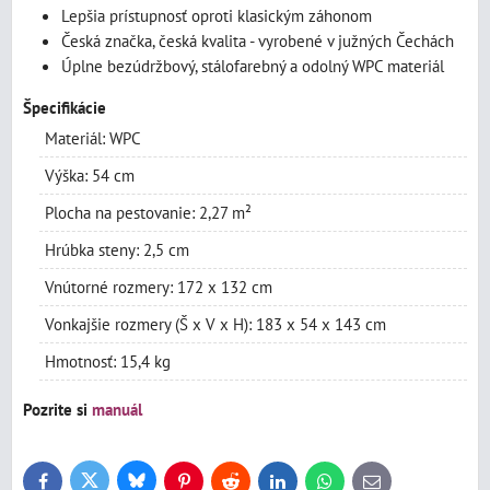
Lepšia prístupnosť oproti klasickým záhonom
Česká značka, česká kvalita - vyrobené v južných Čechách
Úplne bezúdržbový, stálofarebný a odolný WPC materiál
Špecifikácie
Materiál: WPC
Výška: 54 cm
Plocha na pestovanie: 2,27 m²
Hrúbka steny: 2,5 cm
Vnútorné rozmery: 172 x 132 cm
Vonkajšie rozmery (Š x V x H): 183 x 54 x 143 cm
Hmotnosť: 15,4 kg
Pozrite si
manuál
Bluesky
Twitter
Facebook
Pinterest
Reddit
LinkedIn
WhatsApp
E-