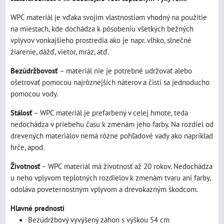
WPC materiál je vďaka svojim vlastnostiam vhodný na použitie
na miestach, kde dochádza k pôsobeniu všetkých bežných
vplyvov vonkajšieho prostredia ako je napr. vlhko, slnečné
žiarenie, dážď, vietor, mráz, atď.
Bezúdržbovosť
– materiál nie je potrebné udržovať alebo
ošetrovať pomocou najrôznejších náterov a čistí sa jednoducho
pomocou vody.
Stálosť
– WPC materiál je prefarbený v celej hmote, teda
nedochádza v priebehu času k zmenám jeho farby. Na rozdiel od
drevených materiálov nemá rôzne pohľadové vady ako napríklad
hrče, apod.
Životnosť
– WPC materiál má životnosť až 20 rokov. Nedochádza
u neho vplyvom teplotných rozdielov k zmenám tvaru ani farby,
odoláva poveternostným vplyvom a drevokazným škodcom.
Hlavné prednosti
Bezúdržbový vyvýšený záhon s výškou 54 cm