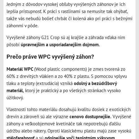
Jedným z dôvodov vysokej obľuby vyvýšených záhonov je ich
lepšia prístupnosť. K práci s rastlinami sa nemusíte tak ohýbať,
takže vás nebudú bolieť chrbát či kolená ako pri práci s bežnými
záhonmi v pôde.
Vyvýšené záhony G21 Crop sú aj krajšie a záhrada vďaka nim
pôsobí
úpravnejším a usporiadanejším dojmom.
Prečo práve WPC vyvýšený záhon?
Materiál WPC
(Wood plastic components) je zmes tvorená zo
60% z drevitých vlákien a zo 40% z plastu. S pomocou vplyvu
tlaku a teploty (extrudácia) vzniká
odolný a bezúdržbový
materiál,
ktorý je praktický a po všetkých stránkach vysoko
úžitkový.
Vlastnosti tohto materiálu dosahujú kvalitu dosiek z exotických
drevín a zároveň sú ale výrazne
cenovo dostupnejšie.
Vyvýšené
záhony a veľkoobjemové kvetináče tak nepotrebujú ďalšiu
údržbu alebo nátery. Oproti klasickému plastu majú zase vysokú
stálofarebnosť
a sú
odolnejšie voči teplotným výkyvom.