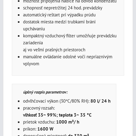
možnosť pripojenia hadice na odvod kondenzátu
schopnosť nepretržitej 24 hod. prevádzky
automatický reštart pri výpadku prúdu
dostatok miesta medzi trubkami bráni
upchávaniu
kompaktný vzduchový filter umožňuje prevádzku
zariadenia
aj vo veľmi prašných priestoroch
manuálne ovládanie odolné voči nepriaznivým
vplyvom
úplný rozpis parametrov:
odvlhčovací výkon (30°C/80% RH):
80 l/ 24 h
pracovný rozsah:
vlhkosť 35~ 99%; teplota 3~ 35 °C
prietok vzduchu:
1000 m³/ h
príkon:
1600 W
doporučená miestnosť:
do 330 m³