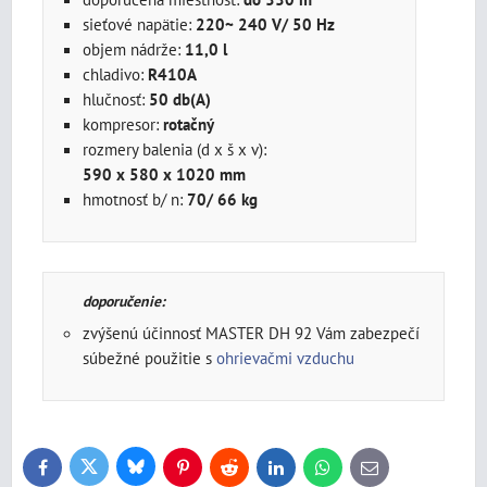
sieťové napätie:
220~ 240 V/ 50 Hz
objem nádrže:
11,0 l
chladivo:
R410A
hlučnosť:
50 db(A)
kompresor:
rotačný
rozmery balenia (d x š x v):
590 x 580 x 1020 mm
hmotnosť b/ n:
70/ 66 kg
doporučenie:
zvýšenú účinnosť MASTER DH 92 Vám zabezpečí
súbežné použitie s
ohrievačmi vzduchu
Bluesky
Twitter
Facebook
Pinterest
Reddit
LinkedIn
WhatsApp
E-
mail