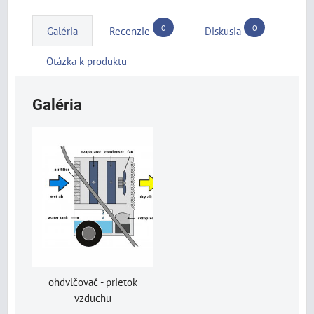
0
0
Galéria
Recenzie
Diskusia
Otázka k produktu
Galéria
ohdvlčovač - prietok
vzduchu