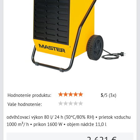
Hodnotenie produktu:
5
/
5
(
3
x)
Vaše hodnotenie:
odvlhčovací výkon 80 l/ 24 h (30°C/80% RH) • prietok vzduchu
1000 m³/ h • príkon 1600 W • objem nádrže 11,0 l