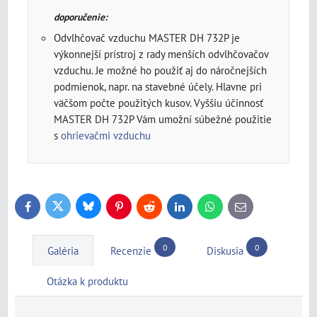
doporučenie
:
Odvlhčovač vzduchu MASTER DH 732P je
výkonnejší prístroj z rady menších odvlhčovačov
vzduchu. Je možné ho použiť aj do náročnejších
podmienok, napr. na stavebné účely. Hlavne pri
väčšom počte použitých kusov. Vyššiu účinnosť
MASTER DH 732P Vám umožní súbežné použitie
s
ohrievačmi vzduchu
Bluesky
Twitter
Facebook
Pinterest
Reddit
LinkedIn
WhatsApp
E-
mail
0
0
Galéria
Recenzie
Diskusia
Otázka k produktu