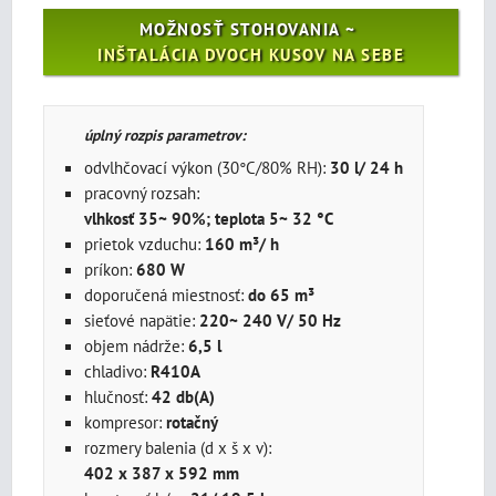
MOŽNOSŤ STOHOVANIA ~
INŠTALÁCIA DVOCH KUSOV NA SEBE
úplný rozpis parametrov
:
odvlhčovací výkon (30°C/80% RH):
30 l/ 24 h
pracovný rozsah:
vlhkosť 35~ 90%; teplota 5~ 32 °C
prietok vzduchu:
160 m³/ h
príkon:
680 W
doporučená miestnosť:
do 65 m³
sieťové napätie:
220~ 240 V/ 50 Hz
objem nádrže:
6,5 l
chladivo:
R410A
hlučnosť:
42 db(A)
kompresor:
rotačný
rozmery balenia (d x š x v):
402 x 387 x 592 mm