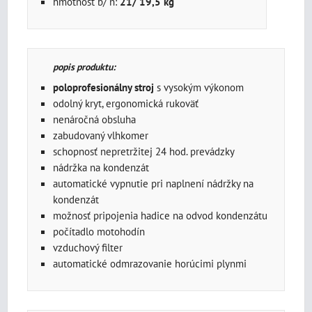
hmotnosť b/ n:
21/ 19,5 kg
popis produktu
:
poloprofesionálny stroj
s vysokým výkonom
odolný kryt, ergonomická rukoväť
nenáročná obsluha
zabudovaný vlhkomer
schopnosť nepretržitej 24 hod. prevádzky
nádržka na kondenzát
automatické vypnutie pri naplnení nádržky na
kondenzát
možnosť pripojenia hadice na odvod kondenzátu
počítadlo motohodín
vzduchový filter
automatické odmrazovanie horúcimi plynmi