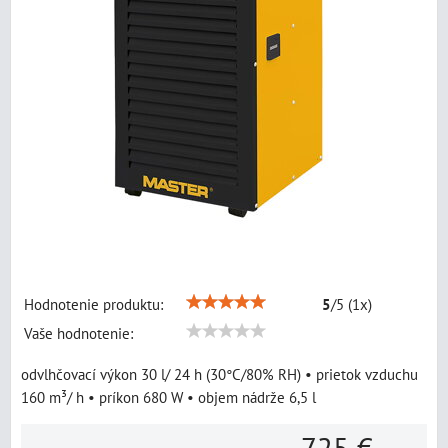
Hodnotenie produktu:
5
/
5
(
1
x)
Vaše hodnotenie:
odvlhčovací výkon 30 l/ 24 h (30°C/80% RH) • prietok vzduchu
160 m³/ h • príkon 680 W • objem nádrže 6,5 l