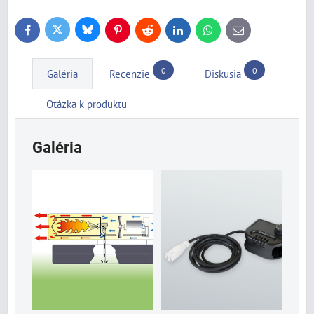
Bluesky
Twitter
Facebook
Pinterest
Reddit
LinkedIn
WhatsApp
E-
mail
0
0
Galéria
Recenzie
Diskusia
Otázka k produktu
Galéria