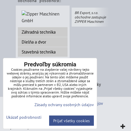
obchodná pôsobnosť:
BR Export, s.r.o.
obchodne zastupuje
ZIPPER Maschinen
Záhradná technika
Dielňa a dvor
Stavebná technika
Predvoľby súkromia
Cookies používame na zlepšenie vašej návštevy tejto
webovej stránky, analýzu jej výkonnosti a zhromažďovanie
splátkový systém:
údajov o jej používaní. Na tento účel môžeme použiť
nástroje a služby tretích strán a zhromaždené údaje sa
môžu preniesť k partnerom v EÚ, USA alebo iných
krajinách. Kliknutím na „Prijať všetky cookies“ vyjadrujete
svoj súhlas s týmto spracovaním. Nižšie môžete nájsť
podrobné informácie alebo upraviť svoje preferencie.
Predvoľby súkromia
Zásady ochrany osobných údajov
Zásady ochrany osobných údajov
Stav objednávky
Ukázať podrobnosti
Prijať všetky cookies
Vytvorené pomocou:
BiznisWeb.sk