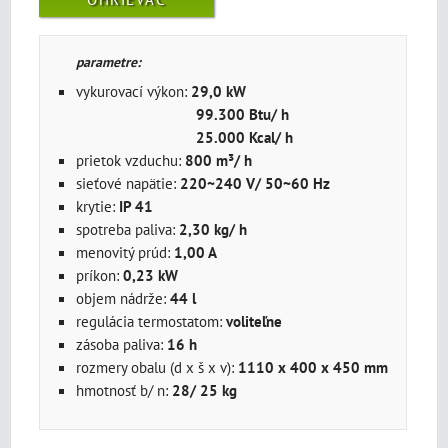
parametre:
vykurovací výkon:
29,0 kW
99.300 Btu/ h
25.000 Kcal/ h
prietok vzduchu:
800 m³/ h
sieťové napätie:
220~240 V/ 50~60 Hz
krytie:
IP 41
spotreba paliva:
2,30 kg/ h
menovitý prúd:
1,00 A
príkon:
0,23 kW
objem nádrže:
44 l
regulácia termostatom:
voliteľne
zásoba paliva:
16 h
rozmery obalu (d x š x v):
1110 x 400 x 450 mm
hmotnosť b/ n:
28/ 25 kg