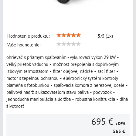
Hodnotenie produktu:
5
/
5
(
1
x)
Vaše hodnotenie:
ohrievač s priamym spaľovaním - vykurovací výkon 29 kW •
veľký prietok vzduchu • možnosť prepojenia s doplnkovým
izbovým termostatom • filter olejovej nádrže • sací filter •
motor s tepelnou ochranou • elektronický systém kontroly
plameňa s fotobunkou • spaľovacia komora z nerezovej ocele •
palivová nádrž s ukazovateľom stavu paliva • podvozok •
jednoduchá manipulácia a údržba • robustná konštrukcia • dlhá
životnosť
695 €
s DPH
565 €