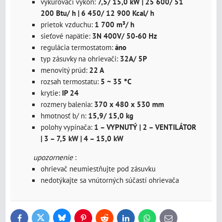
vykurovací výkon:
7,5/ 15,0 kW | 25 600/ 51
200 Btu/ h | 6 450/ 12 900 Kcal/ h
prietok vzduchu:
1 700 m³/ h
sieťové napätie:
3N 400V/ 50-60 Hz
regulácia termostatom:
áno
typ zásuvky na ohrievači:
32A/ 5P
menovitý prúd:
22 A
rozsah termostatu:
5 ~ 35 °C
krytie:
IP 24
rozmery balenia:
370 x 480 x 530 mm
hmotnosť b/ n:
15,9/ 15,0 kg
polohy vypínača:
1 – VYPNUTÝ | 2 – VENTILÁTOR
| 3 – 7,5 kW | 4 – 15,0 kW
upozornenie
:
ohrievač neumiestňujte pod zásuvku
nedotýkajte sa vnútorných súčastí ohrievača
Bluesky
Twitter
Facebook
Pinterest
Reddit
LinkedIn
WhatsApp
E-