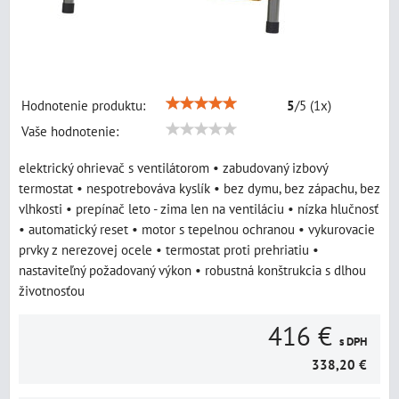
Hodnotenie produktu:
5
/
5
(
1
x)
Vaše hodnotenie:
elektrický ohrievač s ventilátorom • zabudovaný izbový
termostat • nespotrebováva kyslík • bez dymu, bez zápachu, bez
vlhkosti • prepínač leto - zima len na ventiláciu • nízka hlučnosť
• automatický reset • motor s tepelnou ochranou • vykurovacie
prvky z nerezovej ocele • termostat proti prehriatiu •
nastaviteľný požadovaný výkon • robustná konštrukcia s dlhou
životnosťou
416 €
s DPH
338,20 €