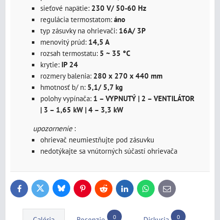
sieťové napätie:
230 V/ 50-60 Hz
regulácia termostatom:
áno
typ zásuvky na ohrievači:
16A/ 3P
menovitý prúd:
14,5 A
rozsah termostatu:
5 ~ 35 °C
krytie:
IP 24
rozmery balenia:
280 x 270 x 440 mm
hmotnosť b/ n:
5,1/ 5,7 kg
polohy vypínača:
1 – VYPNUTÝ | 2 – VENTILÁTOR
| 3 – 1,65 kW | 4 – 3,3 kW
upozornenie
:
ohrievač neumiestňujte pod zásuvku
nedotýkajte sa vnútorných súčastí ohrievača
Bluesky
Twitter
Facebook
Pinterest
Reddit
LinkedIn
WhatsApp
E-
mail
0
0
Galéria
Recenzie
Diskusia