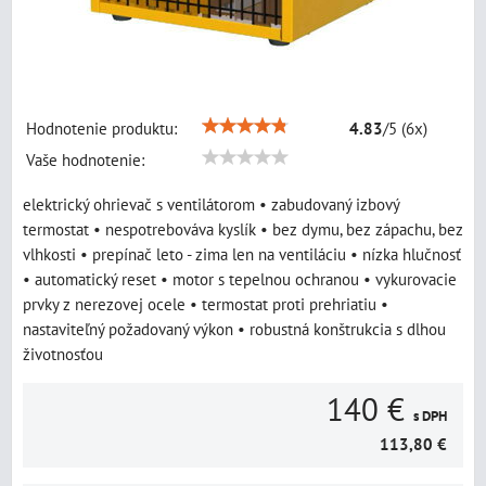
Hodnotenie produktu:
4.83
/
5
(
6
x)
Vaše hodnotenie:
elektrický ohrievač s ventilátorom • zabudovaný izbový
termostat • nespotrebováva kyslík • bez dymu, bez zápachu, bez
vlhkosti • prepínač leto - zima len na ventiláciu • nízka hlučnosť
• automatický reset • motor s tepelnou ochranou • vykurovacie
prvky z nerezovej ocele • termostat proti prehriatiu •
nastaviteľný požadovaný výkon • robustná konštrukcia s dlhou
životnosťou
140 €
s DPH
113,80 €