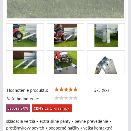
Hodnotenie produktu:
5
/
5
(
9
x)
Vaše hodnotenie:
úspora 30%
CENY
za 1 ks rampy
skladacia verzia • extra silné pánty • pevné prevedenie •
protišmykový povrch • podporné háčiky • veľká kontaktná