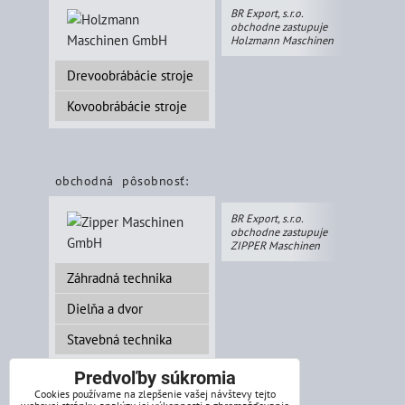
BR Export, s.r.o.
obchodne zastupuje
Holzmann Maschinen
Drevoobrábácie stroje
Kovoobrábácie stroje
obchodná pôsobnosť:
BR Export, s.r.o.
obchodne zastupuje
ZIPPER Maschinen
Záhradná technika
Dielňa a dvor
Stavebná technika
Predvoľby súkromia
Cookies používame na zlepšenie vašej návštevy tejto