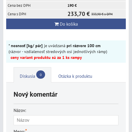
190 €
233,70 €
333,90 €
s DPH
Do košíka
*
nosnosť [kg/ pár]
je uvádzaná
pri rázvore 100 cm
(rázvor - vzdialenosť stredových osí jednotlivých rámp)
ceny variant produktu sú za 1 ks rampy
0
Diskusia
Otázka k produktu
Nový komentár
Názov:
*
Meno: