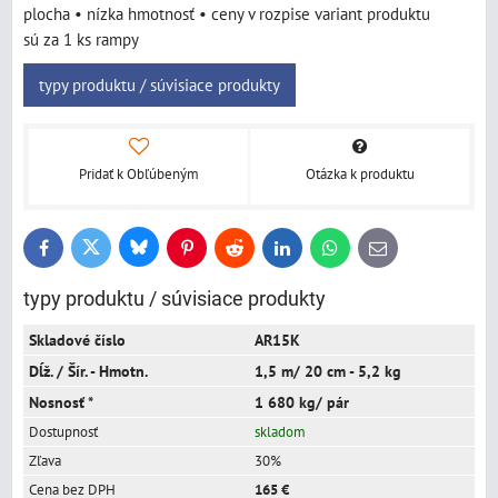
plocha • nízka hmotnosť • ceny v rozpise variant produktu
sú za 1 ks rampy
typy produktu / súvisiace produkty
Pridať k Obľúbeným
Otázka k produktu
Bluesky
Twitter
Facebook
Pinterest
Reddit
LinkedIn
WhatsApp
E-
mail
typy produktu / súvisiace produkty
AR15K
1,5 m/ 20 cm - 5,2 kg
1 680 kg/ pár
skladom
30%
165 €