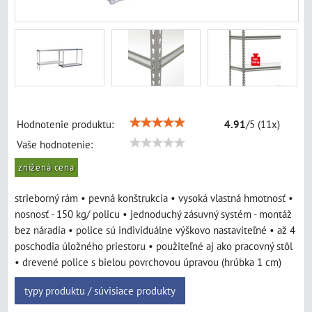
Hodnotenie produktu:
4.91
/
5
(
11
x)
Vaše hodnotenie:
znížená cena
strieborný rám • pevná konštrukcia • vysoká vlastná hmotnosť •
nosnosť - 150 kg/ policu • jednoduchý zásuvný systém - montáž
bez náradia • police sú individuálne výškovo nastaviteľné • až 4
poschodia úložného priestoru • použiteľné aj ako pracovný stôl
• drevené police s bielou povrchovou úpravou (hrúbka 1 cm)
typy produktu / súvisiace produkty