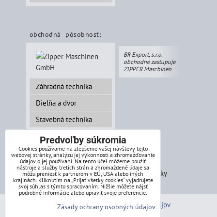
obchodná pôsobnosť:
BR Export, s.r.o.
obchodne zastupuje
ZIPPER Maschinen
Záhradná technika
Dielňa a dvor
Stavebná technika
Predvoľby súkromia
Cookies používame na zlepšenie vašej návštevy tejto
webovej stránky, analýzu jej výkonnosti a zhromažďovanie
splátkový systém:
údajov o jej používaní. Na tento účel môžeme použiť
nástroje a služby tretích strán a zhromaždené údaje sa
môžu preniesť k partnerom v EÚ, USA alebo iných
krajinách. Kliknutím na „Prijať všetky cookies“ vyjadrujete
svoj súhlas s týmto spracovaním. Nižšie môžete nájsť
podrobné informácie alebo upraviť svoje preferencie.
Predvoľby súkromia
Zásady ochrany osobných údajov
Zásady ochrany osobných údajov