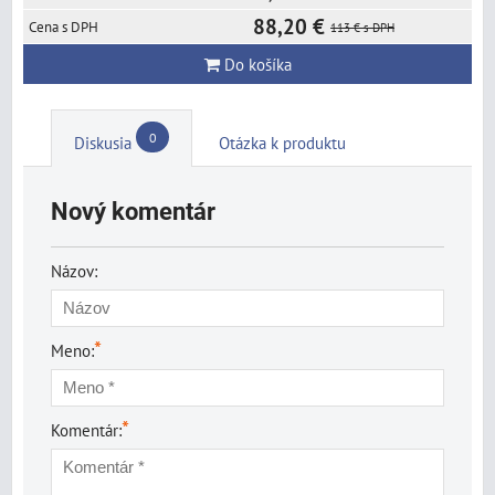
88,20 €
113 €
s DPH
Do košíka
0
Diskusia
Otázka k produktu
Nový komentár
Názov:
*
Meno:
*
Komentár: