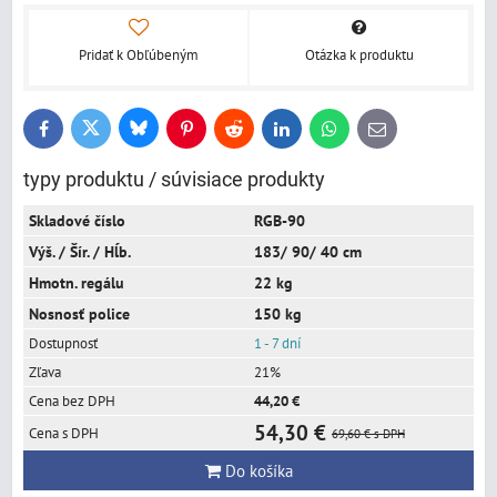
Pridať k Obľúbeným
Otázka k produktu
Bluesky
Twitter
Facebook
Pinterest
Reddit
LinkedIn
WhatsApp
E-
mail
typy produktu / súvisiace produkty
RGB-90
183/ 90/ 40 cm
22 kg
150 kg
1 - 7 dní
21%
44,20 €
54,30 €
69,60 €
s DPH
Do košíka