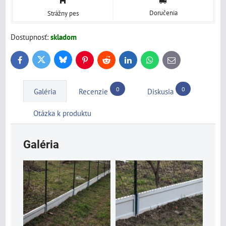
Doručenia
Strážny pes
Dostupnosť:
skladom
Bluesky
Twitter
Facebook
Pinterest
Reddit
LinkedIn
WhatsApp
E-
mail
0
0
Galéria
Recenzie
Diskusia
Otázka k produktu
Galéria