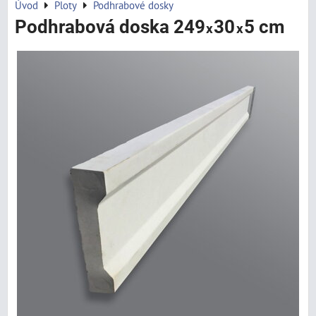
Úvod
Ploty
Podhrabové dosky
Podhrabová doska 249
30
5 cm
x
x