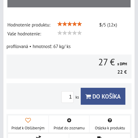
Hodnotenie produktu:
5
/
5
(
12
x)
Vaše hodnotenie:
profilovaná • hmotnosť: 67 kg/ ks
27 €
s DPH
22 €
DO KOŠÍKA
ks
Pridať k Obľúbeným
Pridať do zoznamu
Otázka k produktu