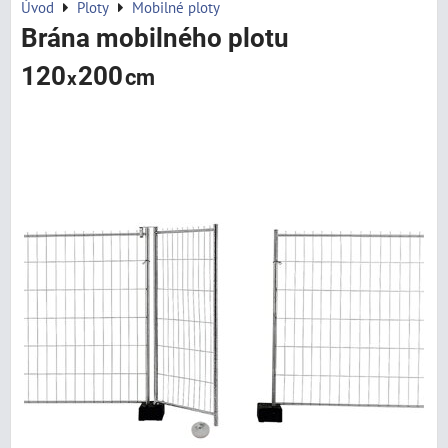
Úvod
Ploty
Mobilné ploty
Brána mobilného plotu
120
200
cm
x