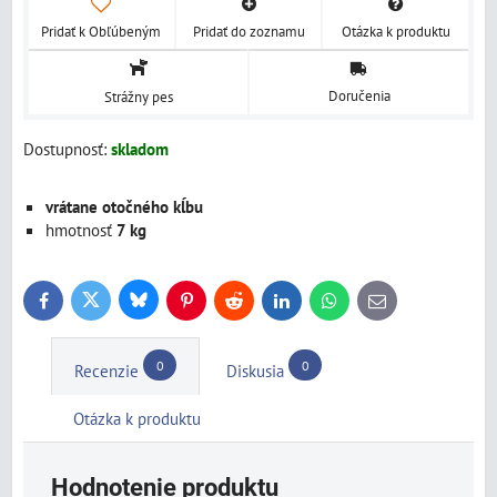
Pridať k Obľúbeným
Pridať do zoznamu
Otázka k produktu
Doručenia
Strážny pes
Dostupnosť:
skladom
vrátane otočného kĺbu
hmotnosť
7 kg
Bluesky
Twitter
Facebook
Pinterest
Reddit
LinkedIn
WhatsApp
E-
mail
0
0
Recenzie
Diskusia
Otázka k produktu
Hodnotenie produktu