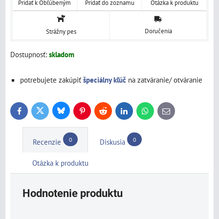
Pridať k Obľúbeným
Pridať do zoznamu
Otázka k produktu
Doručenia
Strážny pes
Dostupnosť:
skladom
potrebujete zakúpiť
špeciálny kľúč
na zatváranie/ otváranie
Bluesky
Twitter
Facebook
Pinterest
Reddit
LinkedIn
WhatsApp
E-
mail
0
0
Recenzie
Diskusia
Otázka k produktu
Hodnotenie produktu