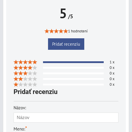
5
/5
1 hodnotení
Pridať recenziu
1 x
0 x
0 x
0 x
0 x
Pridať recenziu
Názov:
*
Meno: