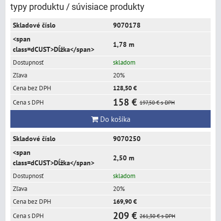
typy produktu / súvisiace produkty
9070178
1,78 m
skladom
20%
128,50 €
158 €
197,50 €
s DPH
Do košíka
9070250
2,50 m
skladom
20%
169,90 €
209 €
261,30 €
s DPH