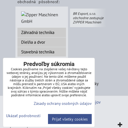
obchodná pôsobnosť:
BR Export, s.r.o.
obchodne zastupuje
ZIPPER Maschinen
Záhradná technika
Dielňa a dvor
Stavebná technika
Predvoľby súkromia
Cookies používame na zlepšenie vašej návštevy tejto
webovej stránky, analýzu jej výkonnosti a zhromažďovanie
splátkový systém:
údajov o jej používaní. Na tento účel môžeme použiť
nástroje a služby tretích strán a zhromaždené údaje sa
môžu preniesť k partnerom v EÚ, USA alebo iných
krajinách. Kliknutím na „Prijať všetky cookies“ vyjadrujete
svoj súhlas s týmto spracovaním. Nižšie môžete nájsť
podrobné informácie alebo upraviť svoje preferencie.
Predvoľby súkromia
Zásady ochrany osobných údajov
Zásady ochrany osobných údajov
Stav objednávky
Ukázať podrobnosti
Prijať všetky cookies
Vytvorené pomocou:
BiznisWeb.sk