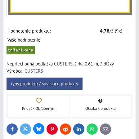
Hodnotenie produktu:
4.78
/
5
(
9
x)
Vaše hodnotenie:
znížená cena
Nepriechodná podlážka CUSTERS, šírka 0.61 m, 3 dĺžky
Výrobca:
CUSTERS
typy produktu / súvisiace produkty
Pridať k Obľúbeným
Otázka k produktu
Bluesky
Twitter
Facebook
Pinterest
Reddit
LinkedIn
WhatsApp
E-
mail