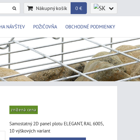
Nákupný košík
0 €
HA NÁVŠTEV
POŽIČOVŇA
OBCHODNÉ PODMIENKY
znížená cena
Samostatný 2D panel plotu ELEGANT, RAL 6005,
10 výškových variant