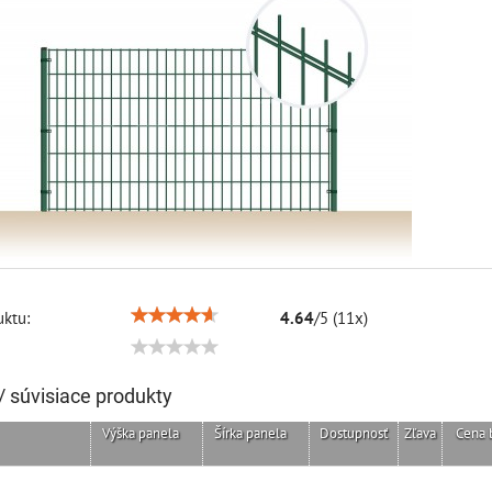
ktu:
4.64
/
5
(
11
x)
/ súvisiace produkty
Výška panela
Šírka panela
Dostupnosť
Zľava
Cena 