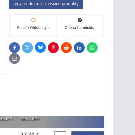
typy produktu / súvisiace produkty
Pridať k Obľúbeným
Otázka k produktu
Bluesky
Twitter
Facebook
Pinterest
Reddit
LinkedIn
WhatsApp
E-
mail
bez DPH
Cena s DPH
27,70 €