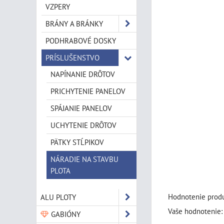
VZPERY
BRÁNY A BRÁNKY
PODHRABOVÉ DOSKY
PRÍSLUŠENSTVO
NAPÍNANIE DRÔTOV
PRICHYTENIE PANELOV
SPÁJANIE PANELOV
UCHYTENIE DRÔTOV
PÄTKY STĹPIKOV
NÁRADIE NA STAVBU
PLOTA
Hodnotenie produ
ALU PLOTY
Vaše hodnotenie:
GABIÓNY