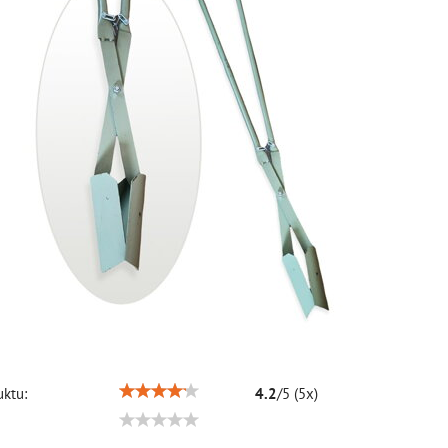
ktu:
4.2
/
5
(
5
x)