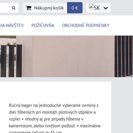
Nákupný košík
0 €
HA NÁVŠTEV
POŽIČOVŇA
OBCHODNÉ PODMIENKY
Ručný bager na jednoduché vyberanie zeminy z
dier hĺbených pri montáži plotových stĺpikov a
vzpier • vhodný aj pre prípady hĺbenia v
kamenistom, alebo tvrdšom podloží • maximálne
roztvorenie čeľustí je 45 cm