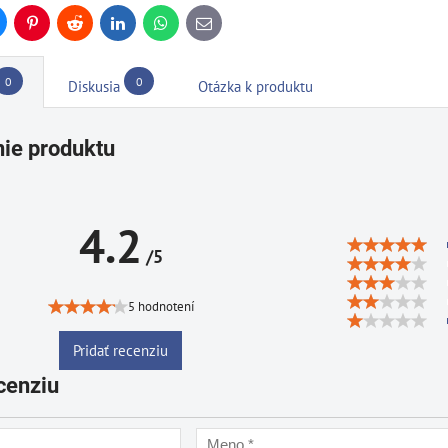
uesky
Pinterest
Reddit
LinkedIn
WhatsApp
E-
mail
0
0
Diskusia
Otázka k produktu
ie produktu
4.2
/5
5 hodnotení
Pridať recenziu
cenziu