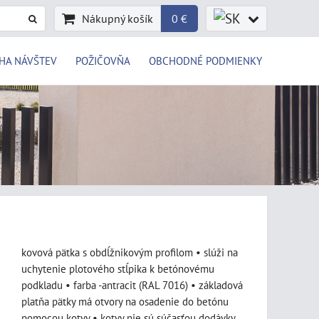
Nákupný košík
0 €
HA NÁVŠTEV
POŽIČOVŇA
OBCHODNÉ PODMIENKY
kovová pätka s obdĺžnikovým profilom • slúži na
uchytenie plotového stĺpika k betónovému
podkladu • farba -antracit (RAL 7016) • základová
platňa pätky má otvory na osadenie do betónu
pomocou kotvy • kotvy nie sú súčasťou dodávky