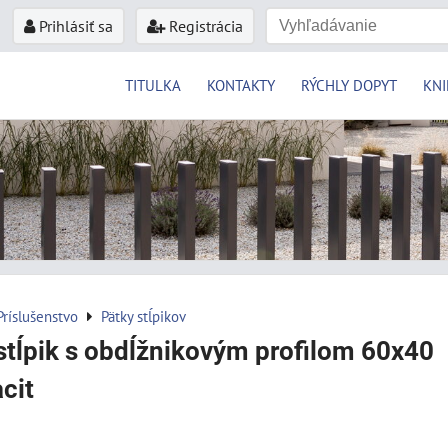
Prihlásiť sa
Registrácia
TITULKA
KONTAKTY
RÝCHLY DOPYT
KNI
Príslušenstvo
Pätky stĺpikov
stĺpik s obdĺžnikovým profilom 60x40
cit