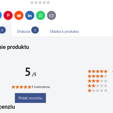
uesky
Pinterest
Reddit
LinkedIn
WhatsApp
E-
mail
0
0
Diskusia
Otázka k produktu
ie produktu
5
/5
3 hodnotenia
Pridať recenziu
cenziu