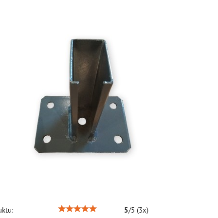
ktu:
5
/
5
(
3
x)