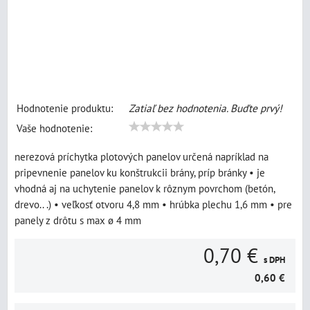
Hodnotenie produktu:
Zatiaľ bez hodnotenia. Buďte prvý!
Vaše hodnotenie:
nerezová príchytka plotových panelov určená napríklad na
pripevnenie panelov ku konštrukcii brány, príp bránky • je
vhodná aj na uchytenie panelov k rôznym povrchom (betón,
drevo.. .) • veľkosť otvoru 4,8 mm • hrúbka plechu 1,6 mm • pre
panely z drôtu s max ø 4 mm
0,70 €
s DPH
0,60 €