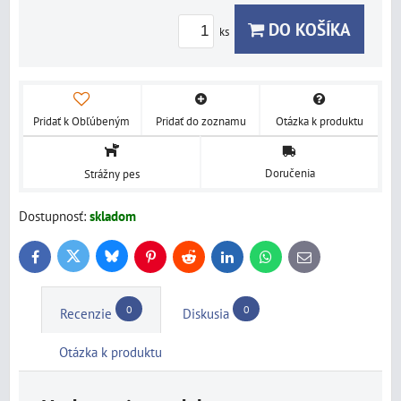
DO KOŠÍKA
ks
Pridať k Obľúbeným
Pridať do zoznamu
Otázka k produktu
Doručenia
Strážny pes
Dostupnosť:
skladom
Bluesky
Twitter
Facebook
Pinterest
Reddit
LinkedIn
WhatsApp
E-
mail
0
0
Recenzie
Diskusia
Otázka k produktu