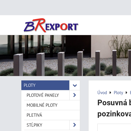
PLOTY
Úvod
Ploty
PLOTOVÉ PANELY
Posuvná b
MOBILNÉ PLOTY
pozinkova
PLETIVÁ
STĹPIKY