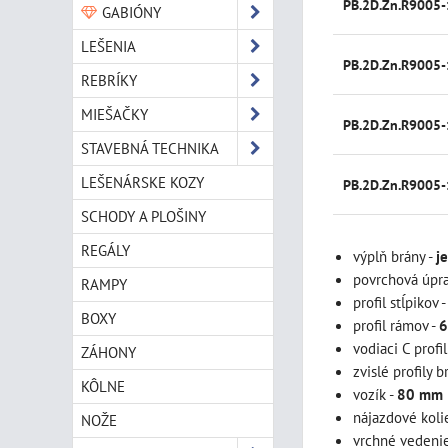
PB.2D.Zn.R9005
GABIÓNY
LEŠENIA
PB.2D.Zn.R9005
REBRÍKY
MIEŠAČKY
PB.2D.Zn.R9005
STAVEBNÁ TECHNIKA
LEŠENÁRSKE KOZY
PB.2D.Zn.R9005
SCHODY A PLOŠINY
REGÁLY
výplň brány -
j
povrchová úpra
RAMPY
profil stĺpikov 
BOXY
profil rámov -
6
vodiaci C profil
ZÁHONY
zvislé profily b
KÔLNE
vozík -
80 mm
nájazdové koli
NOŽE
vrchné vedeni