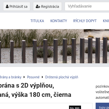
Prihlásiť sa
Registrácia
TITULKA
KONTAKTY
RÝCHLY DOPYT
KNI
Brány a bránky
Posuvné
Drôtená plochá výplň
rána s 2D výplňou,
pozinkov
voliteľn
ná, výška 180 cm, čierna
automati
typy p