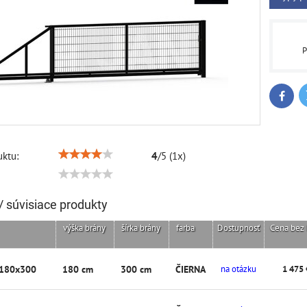
P
Faceb
ktu:
4
/
5
(
1
x)
/ súvisiace produkty
výška brány
šírka brány
farba
Dostupnosť
Cena bez
-180x300
180 cm
300 cm
ČIERNA
na otázku
1 475 