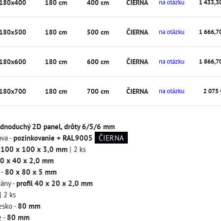
-180x400
180 cm
400 cm
ČIERNA
na otázku
1 433,3
-180x500
180 cm
500 cm
ČIERNA
na otázku
1 666,7
-180x600
180 cm
600 cm
ČIERNA
na otázku
1 866,7
-180x700
180 cm
700 cm
ČIERNA
na otázku
2 075 
ednoduchý 2D panel, drôty 6/5/6 mm
va -
pozinkovanie + RAL9005
ČIERNA
-
100 x 100 x 3,0 mm
| 2 ks
0 x 40 x 2,0 mm
 -
80 x 80 x 5 mm
rány -
profil 40 x 20 x 2,0 mm
| 2 ks
esko -
80 mm
e -
80 mm