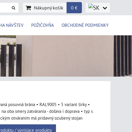
Nákupný košík
0 €
HA NÁVŠTEV
POŽIČOVŇA
OBCHODNÉ PODMIENKY
aná posuvná brána • RAL9005 • 5 variant šírky •
e na oba smery zatvárania - doľava i doprava • typ s
ckým otváraním má prídavný ozubený stojan
roduktu / súvisiace produkty