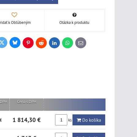
ridať k Obľúbeným
Otázka k produktu
Bluesky
Twitter
ook
Pinterest
Reddit
LinkedIn
WhatsApp
E-
mail
 DPH
Cena s DPH
1 814,30 €
Do košíka
ks
€