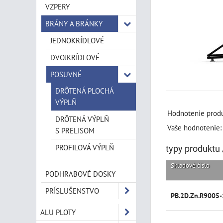
VZPERY
BRÁNY A BRÁNKY
JEDNOKRÍDLOVÉ
DVOJKRÍDLOVÉ
POSUVNÉ
DRÔTENÁ PLOCHÁ
VÝPLŇ
Hodnotenie produ
DRÔTENÁ VÝPLŇ
Vaše hodnotenie:
S PRELISOM
PROFILOVÁ VÝPLŇ
typy produktu 
Skladové číslo
PODHRABOVÉ DOSKY
PRÍSLUŠENSTVO
PB.2D.Zn.R9005
ALU PLOTY