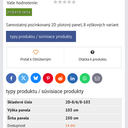
Vaše hodnotenie:
znížená cena
Samostatný pozinkovaný 2D plotový panel, 8 výškových variant
typy produktu / súvisiace produkty
Pridať k Obľúbeným
Otázka k produktu
Bluesky
Twitter
Facebook
Pinterest
Reddit
LinkedIn
WhatsApp
E-
mail
typy produktu / súvisiace produkty
2D-8/6/8-103
103 cm
250 cm
14 dní