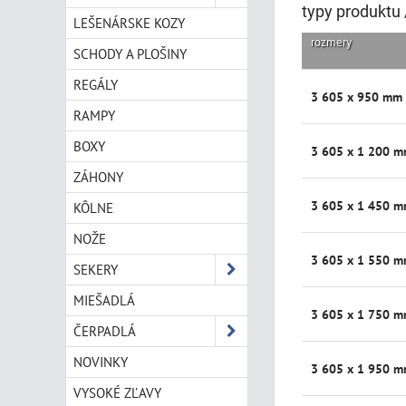
typy produktu 
LEŠENÁRSKE KOZY
rozmery
SCHODY A PLOŠINY
REGÁLY
3 605 x 950 mm
RAMPY
BOXY
3 605 x 1 200 
ZÁHONY
3 605 x 1 450 
KÔLNE
NOŽE
3 605 x 1 550 
SEKERY
MIEŠADLÁ
3 605 x 1 750 
ČERPADLÁ
NOVINKY
3 605 x 1 950 
VYSOKÉ ZĽAVY