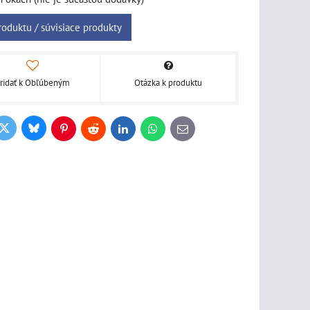
roduktu / súvisiace produkty
ridať k Obľúbeným
Otázka k produktu
Bluesky
Twitter
ook
Pinterest
Reddit
LinkedIn
WhatsApp
E-
mail