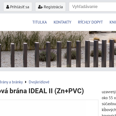
Prihlásiť sa
Registrácia
TITULKA
KONTAKTY
RÝCHLY DOPYT
KNI
Brány a bránky
Dvojkrídlové
ová brána IDEAL II (Zn+PVC)
uzavretý
oko 55 x
súčasťou
kĺbových
kovových