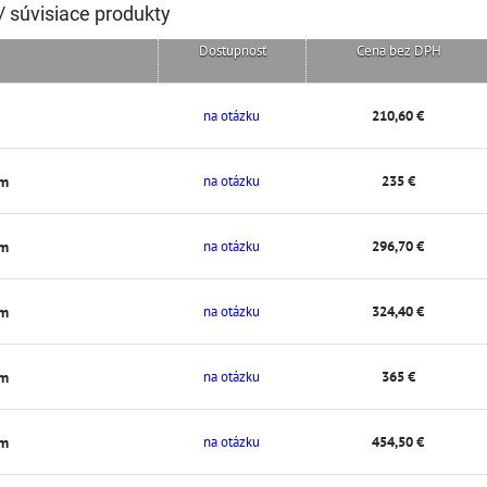
/ súvisiace produkty
Dostupnosť
Cena bez DPH
na otázku
210,60 €
mm
na otázku
235 €
mm
na otázku
296,70 €
mm
na otázku
324,40 €
mm
na otázku
365 €
mm
na otázku
454,50 €