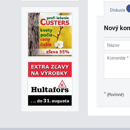
Diskusia
Nový ko
*
(Povinné)