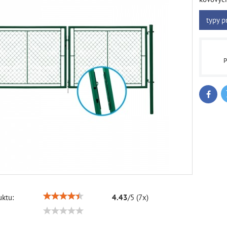
typy p
P
Faceb
ktu:
4.43
/
5
(
7
x)