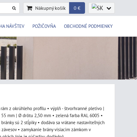
Nákupný košík
0 €
HA NÁVŠTEV
POŽIČOVŇA
OBCHODNÉ PODMIENKY
 rám z okrúhleho profilu • výplň - štvorhranné pletivo |
 55 mm | Ø drôtu 2,50 mm • zelená farba RAL 6005 •
 bránky sú 2 stĺpiky • dodáva sa vrátane nastaviteľných
 závesov • zamykanie brány visiacim zámkom v
 okách (nie je súčasťou dodávky)