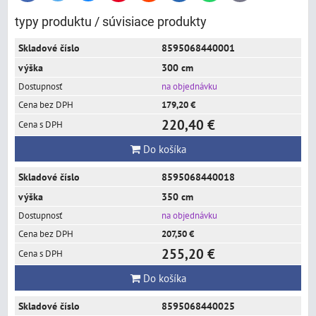
mail
typy produktu / súvisiace produkty
8595068440001
300 cm
na objednávku
179,20 €
220,40 €
Do košíka
8595068440018
350 cm
na objednávku
207,50 €
255,20 €
Do košíka
8595068440025