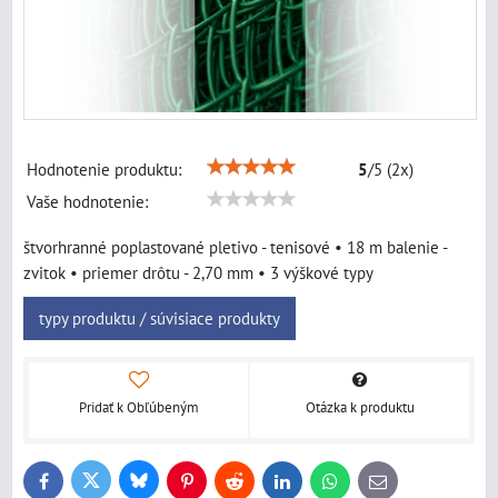
Hodnotenie produktu:
5
/
5
(
2
x)
Vaše hodnotenie:
štvorhranné poplastované pletivo - tenisové • 18 m balenie -
zvitok • priemer drôtu - 2,70 mm • 3 výškové typy
typy produktu / súvisiace produkty
Pridať k Obľúbeným
Otázka k produktu
Bluesky
Twitter
Facebook
Pinterest
Reddit
LinkedIn
WhatsApp
E-