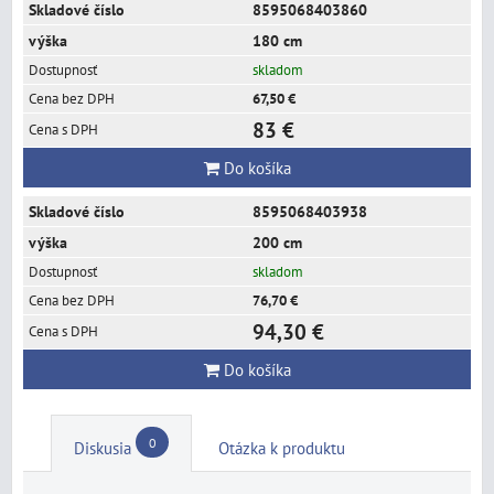
8595068403860
180 cm
skladom
67,50 €
83 €
Do košíka
8595068403938
200 cm
skladom
76,70 €
94,30 €
Do košíka
0
Diskusia
Otázka k produktu