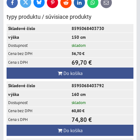
Bluesky
Twitter
Facebook
Pinterest
Reddit
LinkedIn
WhatsApp
E-
mail
typy produktu / súvisiace produkty
8595068403730
150 cm
skladom
56,70 €
69,70 €
Do košíka
8595068403792
160 cm
skladom
60,80 €
74,80 €
Do košíka