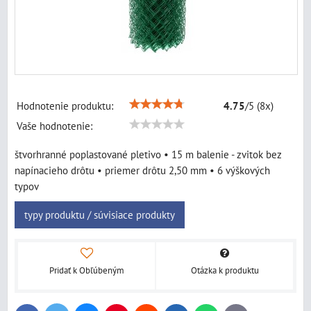
Hodnotenie produktu:
4.75
/
5
(
8
x)
Vaše hodnotenie:
štvorhranné poplastované pletivo • 15 m balenie - zvitok bez
napínacieho drôtu • priemer drôtu 2,50 mm • 6 výškových
typov
typy produktu / súvisiace produkty
Pridať k Obľúbeným
Otázka k produktu