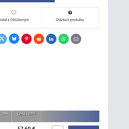
ridať k Obľúbeným
Otázka k produktu
Bluesky
Twitter
ook
Pinterest
Reddit
LinkedIn
WhatsApp
E-
mail
z DPH
Cena s DPH
57,60 €