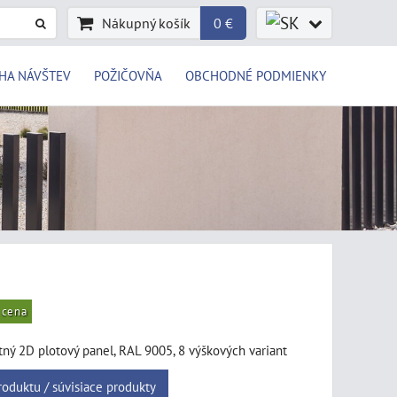
Nákupný košík
0 €
HA NÁVŠTEV
POŽIČOVŇA
OBCHODNÉ PODMIENKY
 cena
ný 2D plotový panel, RAL 9005, 8 výškových variant
roduktu / súvisiace produkty