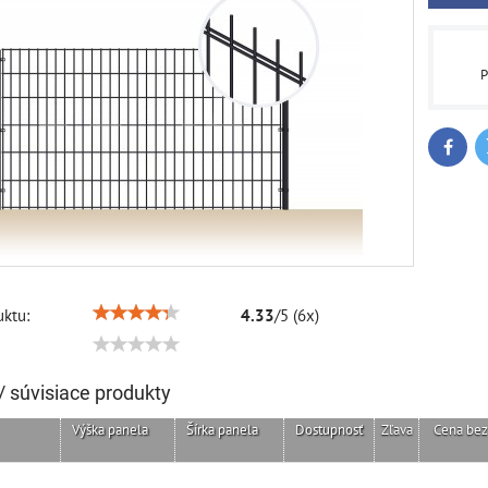
P
Faceb
ktu:
4.33
/
5
(
6
x)
/ súvisiace produkty
Výška panela
Šírka panela
Dostupnosť
Zľava
Cena be