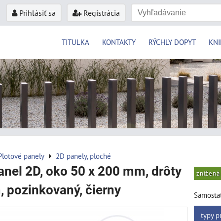
Prihlásiť sa
Registrácia
TITULKA
KONTAKTY
RÝCHLY DOPYT
KNI
Plotové panely
2D panely, ploché
anel 2D, oko 50 x 200 mm, drôty
znížená
 pozinkovaný, čierny
Samostat
typy p