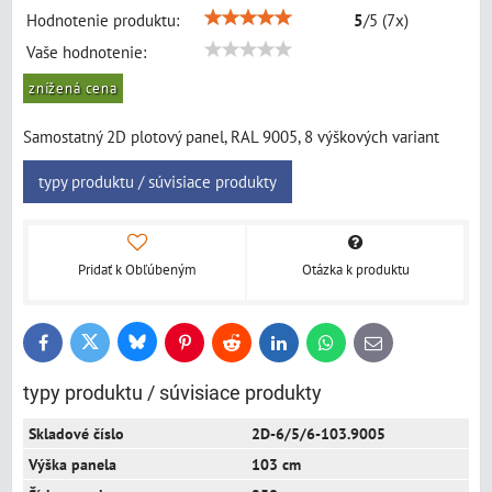
Hodnotenie produktu:
5
/
5
(
7
x)
Vaše hodnotenie:
znížená cena
Samostatný 2D plotový panel, RAL 9005, 8 výškových variant
typy produktu / súvisiace produkty
Pridať k Obľúbeným
Otázka k produktu
Bluesky
Twitter
Facebook
Pinterest
Reddit
LinkedIn
WhatsApp
E-
mail
typy produktu / súvisiace produkty
2D-6/5/6-103.9005
103 cm