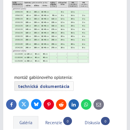
KÓD
rozmery
gabionového prvku
výška
dištančná
M6
M8
PRODUKTU
stĺpika
lišta
( skrutka
( skrutka
výška
dĺžka
šírka
( 2 ks )
+ matica )
+ matica )
gabiónové panely:
GP.040.250
40
cm
250
cm
20
/
40
cm
-
8
ks
12
ks
-
GP.060.250
60
cm
250
cm
20
/
40
cm
90
cm
8
ks
16
ks
2
ks
GP.080.250
80
cm
250
cm
20
/
40
cm
110
cm
12
ks
20
ks
2
ks
GP.100.250
100
cm
250
cm
20
/
40
cm
130
cm
12
ks
24
ks
2
ks
GP.120.250
120
cm
250
cm
20
/
40
cm
150
cm
16
ks
28
ks
4
ks
GP.140.250
140
cm
250
cm
20
/
40
cm
170
cm
16
ks
32
ks
4
ks
GP.160.250
160
cm
250
cm
20
/
40
cm
190
cm
20
ks
36
ks
4
ks
GP.180.250
180
cm
250
cm
20
/
40
cm
210
cm
20
ks
40
ks
6
ks
GP.200.250
200
cm
250
cm
20
/
40
cm
230
cm
24
ks
44
ks
6
ks
GP.220.200
220
cm
200
cm
20
/
40
cm
250
cm
24
ks
48
ks
6
ks
GP.240.200
240
cm
200
cm
20
/
40
cm
270
cm
28
ks
52
ks
8
ks
gabiónové stĺpiky:
GS.120.040
do
120
cm
40
cm
40
cm
-
-
-
-
GS.180.040
do
180
cm
40
cm
40
cm
-
-
-
-
GS.250.040
do
250
cm
40
cm
40
cm
-
-
-
-
montáž gabiónového oplotenia:
technická dokumentácia
Bluesky
Twitter
Facebook
Pinterest
Reddit
LinkedIn
WhatsApp
E-
mail
0
0
Galéria
Recenzie
Diskusia