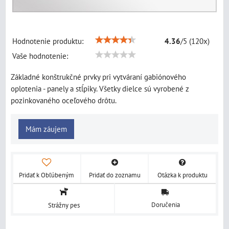
Hodnotenie produktu:
4.36
/
5
(
120
x)
Vaše hodnotenie:
Základné konštrukčné prvky pri vytváraní gabiónového
oplotenia - panely a stĺpiky. Všetky dielce sú vyrobené z
pozinkovaného oceľového drôtu.
Mám záujem
Pridať k Obľúbeným
Pridať do zoznamu
Otázka k produktu
Doručenia
Strážny pes