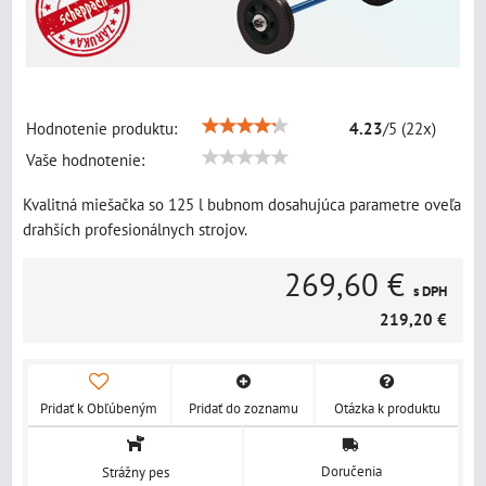
Hodnotenie produktu:
4.23
/
5
(
22
x)
Vaše hodnotenie:
Kvalitná miešačka so 125 l bubnom dosahujúca parametre oveľa
drahších profesionálnych strojov.
269,60 €
s DPH
219,20 €
Pridať k Obľúbeným
Pridať do zoznamu
Otázka k produktu
Doručenia
Strážny pes