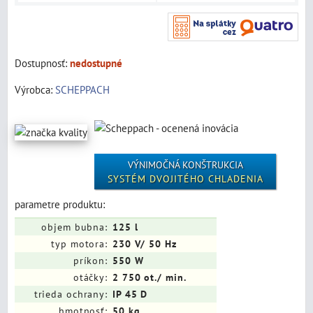
Dostupnosť:
nedostupné
Výrobca:
SCHEPPACH
VÝNIMOČNÁ KONŠTRUKCIA
SYSTÉM DVOJITÉHO CHLADENIA
parametre produktu:
objem bubna:
125 l
typ motora:
230 V/ 50 Hz
príkon:
550 W
otáčky:
2 750 ot./ min.
trieda ochrany:
IP 45 D
hmotnosť:
50 kg