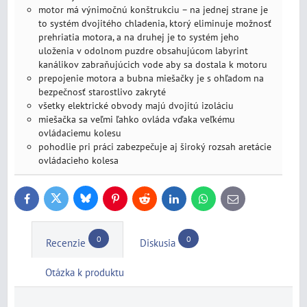
motor má výnimočnú konštrukciu – na jednej strane je
to systém dvojitého chladenia, ktorý eliminuje možnosť
prehriatia motora, a na druhej je to systém jeho
uloženia v odolnom puzdre obsahujúcom labyrint
kanálikov zabraňujúcich vode aby sa dostala k motoru
prepojenie motora a bubna miešačky je s ohľadom na
bezpečnosť starostlivo zakryté
všetky elektrické obvody majú dvojitú izoláciu
miešačka sa veľmi ľahko ovláda vďaka veľkému
ovládaciemu kolesu
pohodlie pri práci zabezpečuje aj široký rozsah aretácie
ovládacieho kolesa
Bluesky
Twitter
Facebook
Pinterest
Reddit
LinkedIn
WhatsApp
E-
mail
0
0
Recenzie
Diskusia
Otázka k produktu