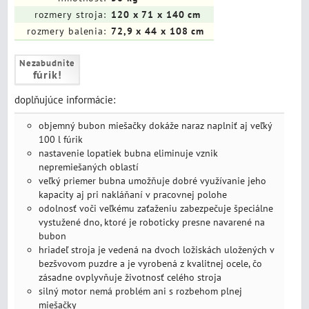
rozmery stroja:
120 x 71 x 140 cm
rozmery balenia:
72,9 x 44 x 108 cm
Nezabudnite
fúrik!
doplňujúce informácie:
objemný bubon miešačky dokáže naraz naplniť aj veľký
100 l fúrik
nastavenie lopatiek bubna eliminuje vznik
nepremiešaných oblastí
veľký priemer bubna umožňuje dobré využívanie jeho
kapacity aj pri nakláňaní v pracovnej polohe
odolnosť voči veľkému zaťaženiu zabezpečuje špeciálne
vystužené dno, ktoré je roboticky presne navarené na
bubon
hriadeľ stroja je vedená na dvoch ložiskách uložených v
bezšvovom puzdre a je vyrobená z kvalitnej ocele, čo
zásadne ovplyvňuje životnosť celého stroja
silný motor nemá problém ani s rozbehom plnej
miešačky