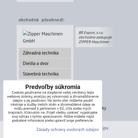
obchodná pôsobnosť:
BR Export, s.r.o.
obchodne zastupuje
ZIPPER Maschinen
Záhradná technika
Dielňa a dvor
Stavebná technika
Predvoľby súkromia
Cookies používame na zlepšenie vašej návštevy tejto
webovej stránky, analýzu jej výkonnosti a zhromažďovanie
splátkový systém:
údajov o jej používaní. Na tento účel môžeme použiť
nástroje a služby tretích strán a zhromaždené údaje sa
môžu preniesť k partnerom v EÚ, USA alebo iných
krajinách. Kliknutím na „Prijať všetky cookies“ vyjadrujete
svoj súhlas s týmto spracovaním. Nižšie môžete nájsť
podrobné informácie alebo upraviť svoje preferencie.
Predvoľby súkromia
Zásady ochrany osobných údajov
Zásady ochrany osobných údajov