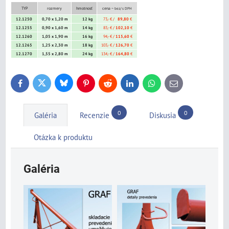
TYP
rozmery
hmotnosť
cena ~
bez/ s DPH
12.1250
0,70 x 1,20 m
12 kg
73,- € /
89,80
€
12.1255
0,90 x 1,60 m
14 kg
83,- € /
102,10
€
12.1260
1,05 x 1,90 m
16 kg
94,- € /
115,60
€
12.1265
1,25 x 2,30 m
18 kg
103,- € /
126,70
€
12.1270
1,55 x 2,80 m
24 kg
134,- € /
164,80
€
Bluesky
Twitter
Facebook
Pinterest
Reddit
LinkedIn
WhatsApp
E-
mail
0
0
Galéria
Recenzie
Diskusia
Otázka k produktu
Galéria