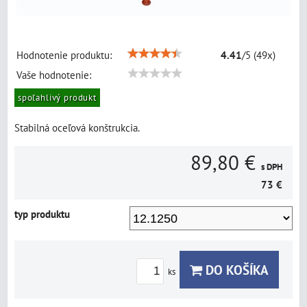
Hodnotenie produktu:
4.41
/
5
(
49
x)
Vaše hodnotenie:
spoľahlivý produkt
Stabilná oceľová konštrukcia.
89,80 €
s DPH
73 €
typ produktu
DO KOŠÍKA
ks