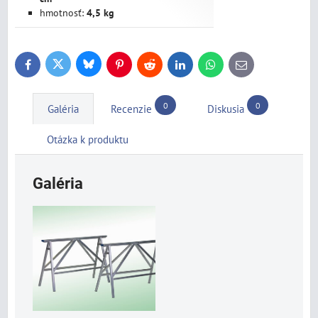
hmotnosť:
4,5 kg
Bluesky
Twitter
Facebook
Pinterest
Reddit
LinkedIn
WhatsApp
E-
mail
0
0
Galéria
Recenzie
Diskusia
Otázka k produktu
Galéria