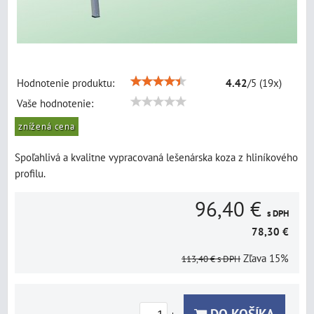
Hodnotenie produktu:
4.42
/
5
(
19
x)
Vaše hodnotenie:
znížená cena
Spoľahlivá a kvalitne vypracovaná lešenárska koza z hliníkového
profilu.
96,40 €
s DPH
78,30 €
Zľava
15%
113,40 €
s DPH
DO KOŠÍKA