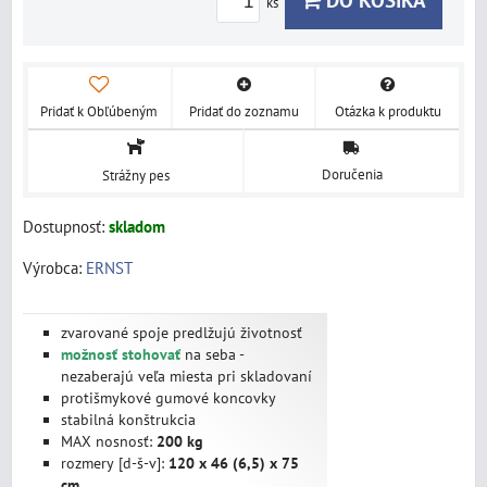
ks
Pridať k Obľúbeným
Pridať do zoznamu
Otázka k produktu
Doručenia
Strážny pes
Dostupnosť:
skladom
Výrobca:
ERNST
zvarované spoje predlžujú životnosť
možnosť stohovať
na seba -
nezaberajú veľa miesta pri skladovaní
protišmykové gumové koncovky
stabilná konštrukcia
MAX nosnosť:
200 kg
rozmery [d-š-v]:
120 x 46 (6,5) x 75
cm