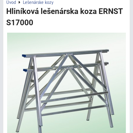
Úvod
Lešenárske kozy
Hliníková lešenárska koza ERNST
S17000