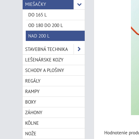
MIEŠAČKY
DO 165 L
OD 180 DO 200 L
NAD 200 L
STAVEBNÁ TECHNIKA
LEŠENÁRSKE KOZY
SCHODY A PLOŠINY
REGÁLY
RAMPY
BOXY
ZÁHONY
KÔLNE
Hodnotenie produ
NOŽE