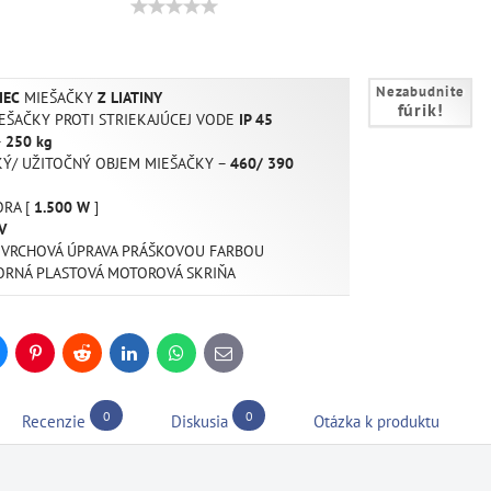
Nezabudnite
IEC
MIEŠAČKY
Z LIATINY
fúrik!
EŠAČKY PROTI STRIEKAJÚCEJ VODE
IP 45
–
250 kg
Ý/ UŽITOČNÝ OBJEM MIEŠAČKY –
460/ 390
RA [
1.500 W
]
V
OVRCHOVÁ ÚPRAVA PRÁŠKOVOU FARBOU
RNÁ PLASTOVÁ MOTOROVÁ SKRIŇA
uesky
Pinterest
Reddit
LinkedIn
WhatsApp
E-
mail
0
0
Recenzie
Diskusia
Otázka k produktu