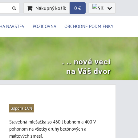
Nákupný košík
0 €
HA NÁVŠTEV
POŽIČOVŇA
OBCHODNÉ PODMIENKY
. .. nové veci
na Váš dvor
úspora 10%
Stavebná miešačka so 460 l bubnom a 400 V
pohonom na všetky druhy betónových a
maltových zmesí.