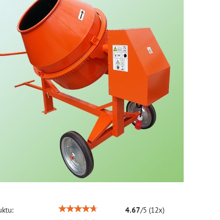
ktu:
4.67
/
5
(
12
x)