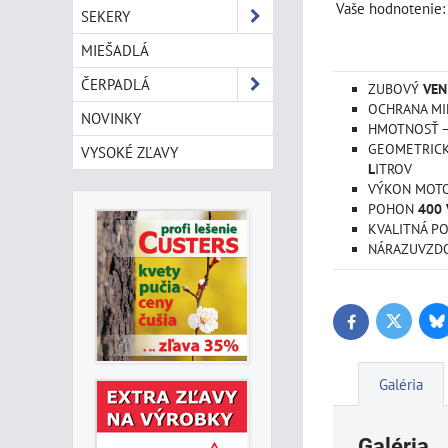
Vaše hodnotenie:
SEKERY
MIEŠADLÁ
ČERPADLÁ
ZUBOVÝ
VEN
OCHRANA MI
NOVINKY
HMOTNOSŤ 
GEOMETRICK
VYSOKÉ ZĽAVY
L
ITROV
VÝKON MOTO
POHON
400 
KVALITNÁ P
NÁRAZUVZDO
Bl
Twitter
Facebook
Galéria
Galéria