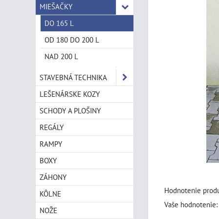
MIEŠAČKY
DO 165 L
OD 180 DO 200 L
NAD 200 L
STAVEBNÁ TECHNIKA
LEŠENÁRSKE KOZY
SCHODY A PLOŠINY
REGÁLY
RAMPY
BOXY
ZÁHONY
Hodnotenie produ
KÔLNE
Vaše hodnotenie:
NOŽE