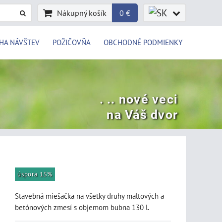
Nákupný košík
0 €
HA NÁVŠTEV
POŽIČOVŇA
OBCHODNÉ PODMIENKY
. .. nové veci
na Váš dvor
úspora 15%
Stavebná miešačka na všetky druhy maltových a
betónových zmesí s objemom bubna 130 l.