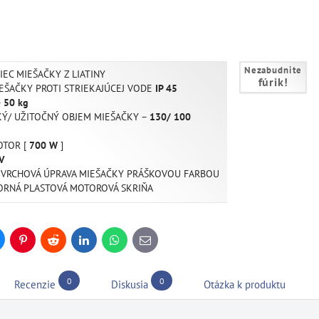
Nezabudnite
EC MIEŠAČKY Z LIATINY
fúrik!
EŠAČKY PROTI STRIEKAJÚCEJ VODE
IP 45
–
50 kg
Ý/ UŽITOČNÝ OBJEM MIEŠAČKY –
130/ 100
OTOR [
700 W
]
V
OVRCHOVÁ ÚPRAVA MIEŠAČKY PRÁŠKOVOU FARBOU
RNÁ PLASTOVÁ MOTOROVÁ SKRIŇA
uesky
Pinterest
Reddit
LinkedIn
WhatsApp
E-
mail
0
0
Recenzie
Diskusia
Otázka k produktu