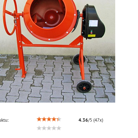
ktu:
4.36
/
5
(
47
x)