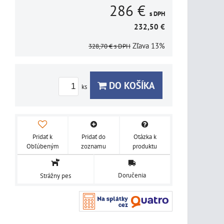
286 €
s DPH
232,50 €
Zľava
13%
328,70 €
s DPH
DO KOŠÍKA
ks
Pridať k
Pridať do
Otázka k
Obľúbeným
zoznamu
produktu
Doručenia
Strážny pes