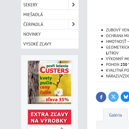
SEKERY
MIEŠADLÁ
ČERPADLÁ
ZUBOVÝ VENI
NOVINKY
OCHRANA MI
HMOTNOSŤ 
VYSOKÉ ZĽAVY
GEOMETRICK
L
ITROV
VÝKONNÝ M
POHON
230 
KVALITNÁ P
NÁRAZUVZDO
Bl
Twitter
Facebook
Galéria