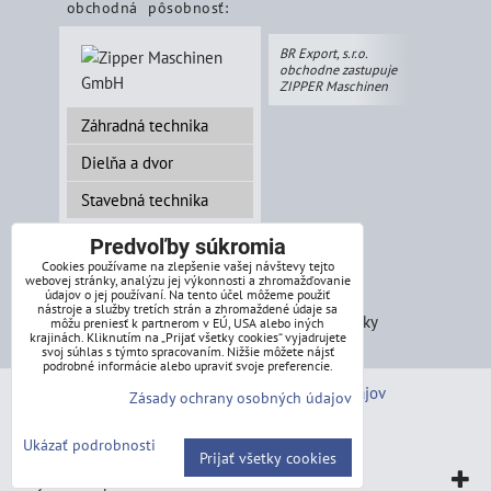
obchodná pôsobnosť:
BR Export, s.r.o.
obchodne zastupuje
ZIPPER Maschinen
Záhradná technika
Dielňa a dvor
Stavebná technika
Predvoľby súkromia
Cookies používame na zlepšenie vašej návštevy tejto
webovej stránky, analýzu jej výkonnosti a zhromažďovanie
splátkový systém:
údajov o jej používaní. Na tento účel môžeme použiť
nástroje a služby tretích strán a zhromaždené údaje sa
môžu preniesť k partnerom v EÚ, USA alebo iných
krajinách. Kliknutím na „Prijať všetky cookies“ vyjadrujete
svoj súhlas s týmto spracovaním. Nižšie môžete nájsť
podrobné informácie alebo upraviť svoje preferencie.
Predvoľby súkromia
Zásady ochrany osobných údajov
Zásady ochrany osobných údajov
Stav objednávky
Ukázať podrobnosti
Prijať všetky cookies
Vytvorené pomocou:
BiznisWeb.sk