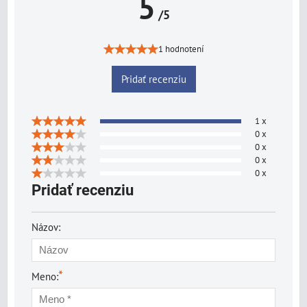
5
/5
1 hodnotení
Pridať recenziu
1 x
0 x
0 x
0 x
0 x
Pridať recenziu
Názov:
*
Meno: