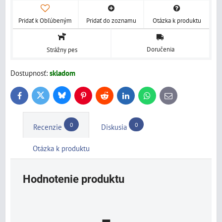
Pridať k Obľúbeným
Pridať do zoznamu
Otázka k produktu
Doručenia
Strážny pes
Dostupnosť:
skladom
Bluesky
Twitter
Facebook
Pinterest
Reddit
LinkedIn
WhatsApp
E-
mail
0
0
Recenzie
Diskusia
Otázka k produktu
Hodnotenie produktu