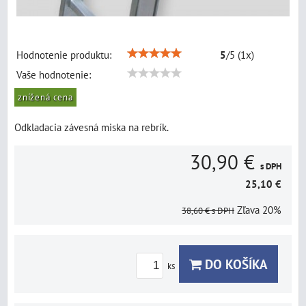
Hodnotenie produktu:
5
/
5
(
1
x)
Vaše hodnotenie:
znížená cena
Odkladacia závesná miska na rebrík.
30,90 €
s DPH
25,10 €
Zľava
20%
38,60 €
s DPH
DO KOŠÍKA
ks