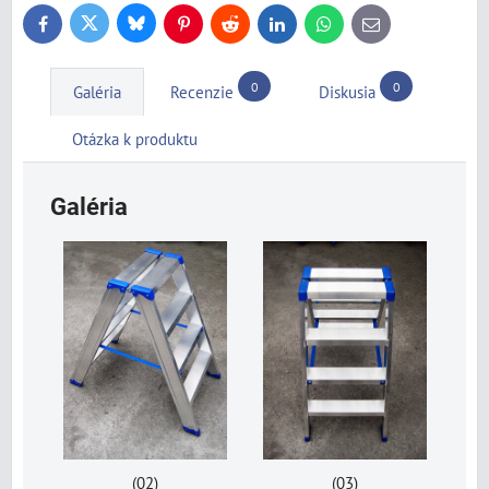
Bluesky
Twitter
Facebook
Pinterest
Reddit
LinkedIn
WhatsApp
E-
mail
0
0
Galéria
Recenzie
Diskusia
Otázka k produktu
Galéria
(02)
(03)