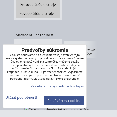
Drevoobrábácie stroje
Kovoobrábácie stroje
obchodná pôsobnosť:
BR Export, s.r.o.
Predvoľby súkromia
obchodne zastupuje
ZIPPER Maschinen
Cookies používame na zlepšenie vašej návštevy tejto
webovej stránky, analýzu jej výkonnosti a zhromažďovanie
údajov o jej používaní. Na tento účel môžeme použiť
Záhradná technika
nástroje a služby tretích strán a zhromaždené údaje sa
môžu preniesť k partnerom v EÚ, USA alebo iných
Dielňa a dvor
krajinách. Kliknutím na „Prijať všetky cookies“ vyjadrujete
svoj súhlas s týmto spracovaním. Nižšie môžete nájsť
podrobné informácie alebo upraviť svoje preferencie.
Stavebná technika
Zásady ochrany osobných údajov
Ukázať podrobnosti
Prijať všetky cookies
splátkový systém: