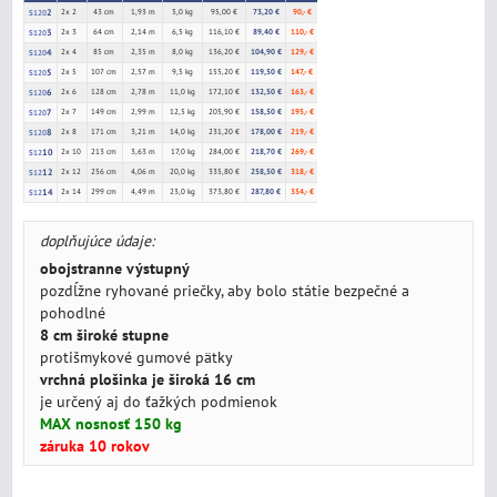
2
2x 2
43 cm
1,93 m
5,0 kg
95,00 €
73,20 €
90,- €
S120
3
2x 3
64 cm
2,14 m
6,5 kg
116,10 €
89,40 €
110,- €
S120
4
2x 4
85 cm
2,35 m
8,0 kg
136,20 €
104,90 €
129,- €
S120
5
2x 5
107 cm
2,57 m
9,5 kg
155,20 €
119,50 €
147,- €
S120
6
2x 6
128 cm
2,78 m
11,0 kg
172,10 €
132,50 €
163,- €
S120
7
2x 7
149 cm
2,99 m
12,5 kg
205,90 €
158,50 €
195,- €
S120
8
2x 8
171 cm
3,21 m
14,0 kg
231,20 €
178,00 €
219,- €
S120
10
2x 10
213 cm
3,63 m
17,0 kg
284,00 €
218,70 €
269,- €
S12
12
2x 12
256 cm
4,06 m
20,0 kg
335,80 €
258,50 €
318,- €
S12
14
2x 14
299 cm
4,49 m
23,0 kg
373,80 €
287,80 €
354,- €
S12
doplňujúce údaje:
obojstranne výstupný
pozdĺžne ryhované priečky, aby bolo státie bezpečné a
pohodlné
8 cm široké stupne
protišmykové gumové pätky
vrchná plošinka je široká 16 cm
je určený aj do ťažkých podmienok
MAX nosnosť 150 kg
záruka 10 rokov