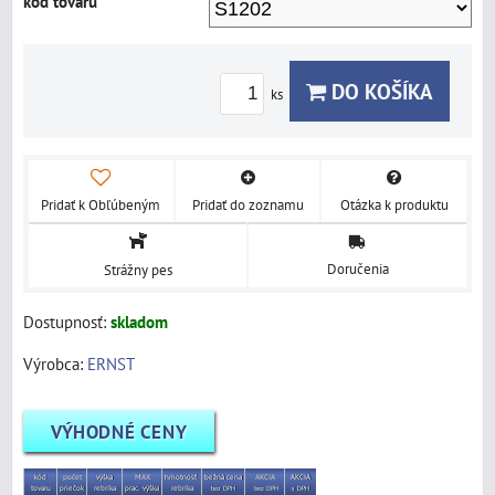
kód tovaru
DO KOŠÍKA
ks
Pridať k Obľúbeným
Pridať do zoznamu
Otázka k produktu
Doručenia
Strážny pes
Dostupnosť:
skladom
Výrobca:
ERNST
VÝHODNÉ CENY
kód
počet
výška
MAX
hmotnosť
bežná cena
AKCIA
AKCIA
tovaru
priečok
rebríka
prac.
výška
rebríka
bez DPH
bez DPH
s DPH