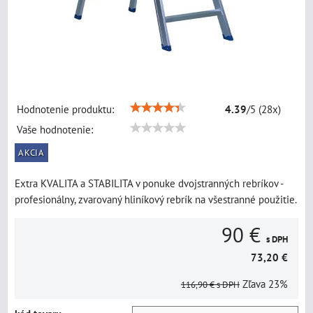
Hodnotenie produktu:
4.39
/
5
(
28
x)
Vaše hodnotenie:
AKCIA
Extra KVALITA a STABILITA v ponuke dvojstranných rebríkov -
profesionálny, zvarovaný hliníkový rebrík na všestranné použitie.
90 €
s DPH
73,20 €
Zľava
23%
116,90 €
s DPH