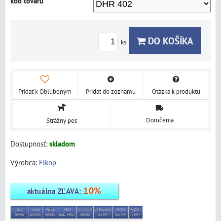
kód tovaru
DO KOŠÍKA
ks
Pridať k Obľúbeným
Pridať do zoznamu
Otázka k produktu
Doručenia
Strážny pes
Dostupnosť:
skladom
Výrobca:
Elkop
10%
aktuálna ZĽAVA:
kód
počet
výška
MAX
hmotnosť
bežná cena
AKCIA
AKCIA
tovaru
priečok
rebríka
prac.
výška
rebríka
bez DPH
bez DPH
s DPH