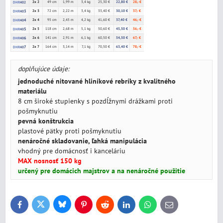
2x 2
49 cm
1,99 m
3,4 kg
25,30 €
22,80 €
28,- €
DHR
402
3
2x 3
72 cm
2,22 m
3,4 kg
33,40 €
30,10 €
37,- €
DHR
40
4
2x 4
95 cm
2,45 m
4,2 kg
41,60 €
37,40 €
46,- €
DHR
40
5
2x 5
118 cm
2,68 m
5,1 kg
50,60 €
45,50 €
56,- €
DHR
40
6
2x 6
141 cm
2,91 m
6,1 kg
60,50 €
54,50 €
67,- €
DHR
40
7
2x 7
164 cm
3,14 m
7,1 kg
70,50 €
63,40 €
78,- €
DHR
40
doplňujúce údaje:
jednoduché nitované hliníkové rebríky z kvalitného
materiálu
8 cm široké stupienky s pozdĺžnymi drážkami proti
pošmyknutiu
pevná konštrukcia
plastové pätky proti pošmyknutiu
nenáročné skladovanie, ľahká manipulácia
vhodný pre domácnosť i kanceláriu
MAX nosnosť 150 kg
určený pre domácich majstrov a na nenáročné použitie
Bluesky
Twitter
Facebook
Pinterest
Reddit
LinkedIn
WhatsApp
E-
mail