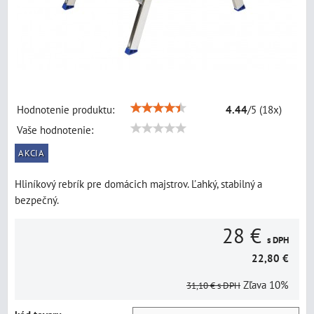
Hodnotenie produktu:
4.44
/
5
(
18
x)
Vaše hodnotenie:
AKCIA
Hliníkový rebrík pre domácich majstrov. Ľahký, stabilný a
bezpečný.
28 €
s DPH
22,80 €
Zľava
10%
31,10 €
s DPH