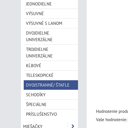
JEDNODIELNE
VÝSUVNÉ
VÝSUVNÉ S LANOM
DVOJDIELNE
UNIVERZÁLNE
TROJDIELNE
UNIVERZÁLNE
KĹBOVÉ
TELESKOPICKÉ
DVOJSTRANNÉ/ ŠTAFLE
SCHODÍKY
ŠPECIÁLNE
Hodnotenie produ
PRÍSLUŠENSTVO
Vaše hodnotenie:
MIEŠAČKY