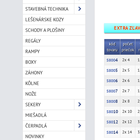
STAVEBNÁ TECHNIKA
LEŠENÁRSKE KOZY
EXTRA ZĽA
SCHODY A PLOŠINY
REGÁLY
kód
počet
tovaru
priečok
r
RAMPY
4
2x 4
1
S800
BOXY
5
2x 5
1
S800
ZÁHONY
6
2x 6
1
S800
KÔLNE
7
2x 7
1
S800
NOŽE
8
2x 8
2
S800
SEKERY
10
2x 10
2
S80
MIEŠADLÁ
12
2x 12
3
S80
ČERPADLÁ
14
2x 14
3
S80
NOVINKY