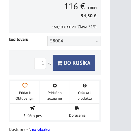
116 €
s DPH
94,30 €
Zľava
31%
168,10 €
s DPH
kód tovaru
S8004
DO KOŠÍKA
ks
Pridať k
Pridať do
Otázka k
Obľúbeným
zoznamu
produktu
Doručenia
Strážny pes
Dostupnosť:
na otázku