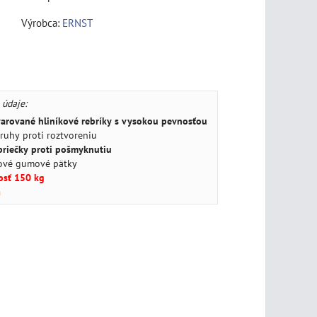
Výrobca:
ERNST
 údaje:
varované hliníkové rebríky s vysokou pevnosťou
ruhy proti roztvoreniu
priečky proti pošmyknutiu
ové gumové pätky
sť 150 kg
a