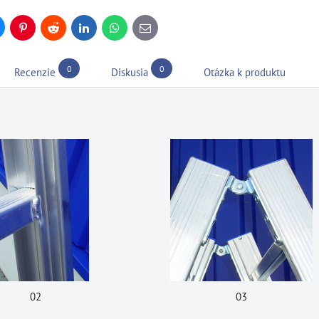
uesky
Pinterest
Reddit
LinkedIn
WhatsApp
E-
mail
0
0
Recenzie
Diskusia
Otázka k produktu
02
03