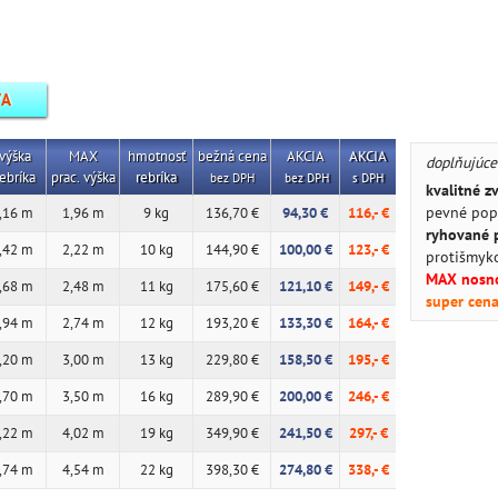
VA
výška
MAX
hmotnosť
bežná cena
AKCIA
AKCIA
doplňujúce
ebríka
prac.
výška
rebríka
bez DPH
bez DPH
s DPH
kvalitné z
pevné pop
,16 m
1,96 m
9 kg
136,70 €
94,30 €
116,- €
ryhované 
,42 m
2,22 m
10 kg
144,90 €
100,00 €
123,- €
protišmyk
MAX nosno
,68 m
2,48 m
11 kg
175,60 €
121,10 €
149,- €
super cen
,94 m
2,74 m
12 kg
193,20 €
133,30 €
164,- €
,20 m
3,00 m
13 kg
229,80 €
158,50 €
195,- €
,70 m
3,50 m
16 kg
289,90 €
200,00 €
246,- €
,22 m
4,02 m
19 kg
349,90 €
241,50 €
297,- €
,74 m
4,54 m
22 kg
398,30 €
274,80 €
338,- €