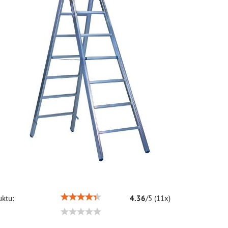
ktu:
4.36
/
5
(
11
x)