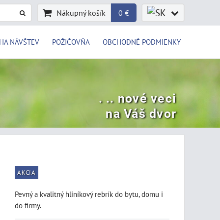
Nákupný košík
0 €
HA NÁVŠTEV
POŽIČOVŇA
OBCHODNÉ PODMIENKY
. .. nové veci
na Váš dvor
AKCIA
Pevný a kvalitný hliníkový rebrík do bytu, domu i
do firmy.